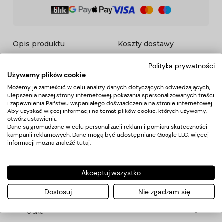
Opis produktu
Koszty dostawy
Polityka prywatności
Używamy plików cookie
Opis
Możemy je zamieścić w celu analizy danych dotyczących odwiedzających,
ulepszenia naszej strony internetowej, pokazania spersonalizowanych treści
i zapewnienia Państwu wspaniałego doświadczenia na stronie internetowej.
Rzepy służą do podtrzymywania włosów podczas strzyżenia.
Aby uzyskać więcej informacji na temat plików cookie, których używamy,
Ułatwiają wydzielanie włosów i podtrzymują je. Łatwo
otwórz ustawienia.
przyczepiają się do włosów nie niszcząc ich. Są
Dane są gromadzone w celu personalizacji reklam i pomiaru skuteczności
wielokrotnego użytku.
kampanii reklamowych. Dane mogą być udostępniane Google LLC, więcej
informacji można znaleźć
tutaj
.
Koszty dostawy
Akceptuj wszystko
Dostosuj
Nie zgadzam się
Kraj wysyłki: