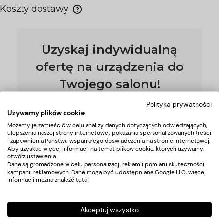
Koszty dostawy
Uzyskaj indywidualną
ofertę na urządzenia do
Twojego salonu!
Nasz doradca skontaktuje się z Tobą w ciągu
Polityka prywatności
24h
Używamy plików cookie
Możemy je zamieścić w celu analizy danych dotyczących odwiedzających,
ulepszenia naszej strony internetowej, pokazania spersonalizowanych treści
i zapewnienia Państwu wspaniałego doświadczenia na stronie internetowej.
*Podając swój adres email wyrażasz zgodę na naszą
politykę
Aby uzyskać więcej informacji na temat plików cookie, których używamy,
prywatności
otwórz ustawienia.
Dane są gromadzone w celu personalizacji reklam i pomiaru skuteczności
kampanii reklamowych. Dane mogą być udostępniane Google LLC, więcej
informacji można znaleźć
tutaj
.
Pomoc
Moje
Płatności
Akceptuj wszystko
konto