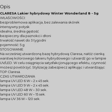
Opis
CLARESA Lakier hybrydowy Winter Wonderland 8 - 5g
WŁAŚCIWOŚCI:
bezproblemowa aplikacja, bez zalewania skórek
intensywny połysk
idealna, średnia gęstość
bezpieczny dla paznokci i dłoni
trwałość nawet do 3 tygodni
pojemność: 5 g
STOSOWANIE
Na wcześniej utwardzoną bazę hybrydową Claresa, nałóż cienką
warstwę kolorowego lakieru hybrydowego i utwardź go w lampie
UV/LED. W celu osiągnięcia satysfakcjonującego efektu, czynność
możesz powtórzyć. Stylizację zabezpiecz aplikując i utwardzając
TOP Claresa.
CZAS UTWARDZANIA
lampa UV LED 6 W – 2 x 45 sek.
lampa UV LED 9 W – 2 x 45 sek.
lampa UV LED 48 W – 30 sek.
lampa UV LED 60 W – 15 sek.
lampa UV 36 W – 120 sek.