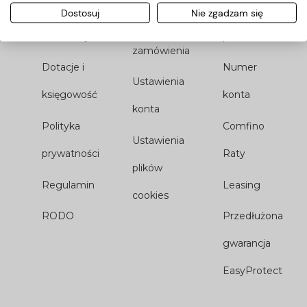
Zwroty i
Metody
Dostosuj
Nie zgadzam się
Twoje
reklamacje
płatności
zamówienia
Dotacje i
Numer
Ustawienia
księgowość
konta
konta
Polityka
Comfino
Ustawienia
prywatności
Raty
plików
Regulamin
Leasing
cookies
RODO
Przedłużona
gwarancja
EasyProtect