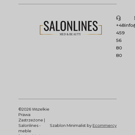
+48
info
459
56
80
80
©2026 Wszelkie
Prawa
Zastrzeżone |
Salonlines -
Szablon Minimalist by
Ecommercy
meble