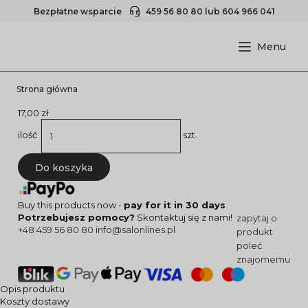
Bezpłatne wsparcie
459 56 80 80
lub
604 966 041
Strona główna
17,00 zł
ilość
szt.
Do koszyka
Buy this products now -
pay for it in 30 days
Potrzebujesz pomocy?
Skontaktuj się z nami!
zapytaj o
+48 459 56 80 80
info@salonlines.pl
produkt
poleć
znajomemu
Opis produktu
Koszty dostawy