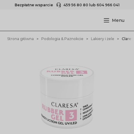
Bezpłatne wsparcie
459 56 80 80
lub
604 966 041
Strona główna
Podologia & Paznokcie
Lakiery i żele
Clares