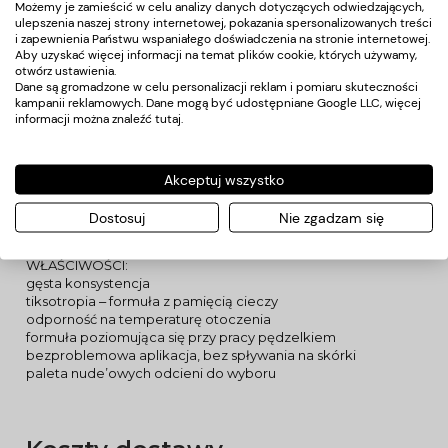
Możemy je zamieścić w celu analizy danych dotyczących odwiedzających,
produktu nawet osobom początkującym. Żel kryje i koryguje
ulepszenia naszej strony internetowej, pokazania spersonalizowanych treści
niedoskonałości płytki, dzięki czemu może być stosowany
i zapewnienia Państwu wspaniałego doświadczenia na stronie internetowej.
solo, bez użycia lakieru hybrydowego. Wystarczy baza i top.
Aby uzyskać więcej informacji na temat plików cookie, których używamy,
Paleta coverowych odcieni nude z pewnością przypadnie
otwórz ustawienia.
do gustu fankom naturalnych stylizacji.
Dane są gromadzone w celu personalizacji reklam i pomiaru skuteczności
kampanii reklamowych. Dane mogą być udostępniane Google LLC, więcej
Rubber Gel wymaga zastosowania bazy gruntującej,
informacji można znaleźć
tutaj
.
doskonale sprawdzi się w tej roli Bonding Base for Gel.
PRODUKT DOSTĘPNY W CAŁEJ PALECIE COVEROWYCH
ODCIENI NUDE:
2 ‒ ciepły jasny róż
Akceptuj wszystko
3 ‒ średni chłodny róż
4 ‒ średni malinowy róż
Dostosuj
Nie zgadzam się
5 ‒ średni róż, wpadający w fiolet
6 ‒ średni ciepły róż z domieszką beżu
WŁAŚCIWOŚCI:
gęsta konsystencja
tiksotropia ‒ formuła z pamięcią cieczy
odporność na temperaturę otoczenia
formuła poziomująca się przy pracy pędzelkiem
bezproblemowa aplikacja, bez spływania na skórki
paleta nude’owych odcieni do wyboru