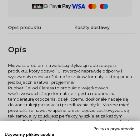
Opis produktu
Koszty dostawy
Opis
Miewasz problem z trwałością stylizacji i potrzebujesz
produktu, który pozwoli Ci stworzyć naprawdę odporny i
wytrzymały manicure? A może szukasz formuły, z którą praca
jest bajecznie łatwa i przyjemna?
Rubber Gel od Claresa to produkt o wyjątkowych
właściwościach. Jego formuła jest gęsta i odporna na
temperaturę otoczenia, dzięki czemu doskonale nadaje się
do konstrukcji paznokcia i przedłużania płytki. Możesz mieć
pewność, że nawet w upalne dni żel będzie zachowywać się
tak samo, a Ty zbudujesz perfekcyjny szkielet za każdym
razem. Rubber Gel charakteryzuje się także tiksotropią (czyli
pamięcią cieczy), co sprawia, że po nałożeniu na paznokieć
Polityka prywatności
nie spływa na skórki. Masa przy pracy pędzelkiem doskonale
Używamy plików cookie
się poziomuje, pozwalając na równomierne rozłożenie