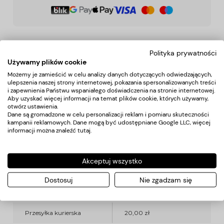
Opis produktu
Koszty dostawy
Polityka prywatności
Używamy plików cookie
Możemy je zamieścić w celu analizy danych dotyczących odwiedzających,
Opis
ulepszenia naszej strony internetowej, pokazania spersonalizowanych treści
i zapewnienia Państwu wspaniałego doświadczenia na stronie internetowej.
Aby uzyskać więcej informacji na temat plików cookie, których używamy,
Cartridge do tatuażu El Cartel V2 - 0.30 18RS
otwórz ustawienia.
Dane są gromadzone w celu personalizacji reklam i pomiaru skuteczności
kampanii reklamowych. Dane mogą być udostępniane Google LLC, więcej
informacji można znaleźć
tutaj
.
Koszty dostawy
Akceptuj wszystko
Kraj wysyłki:
Dostosuj
Nie zgadzam się
Przesyłka kurierska
20,00 zł