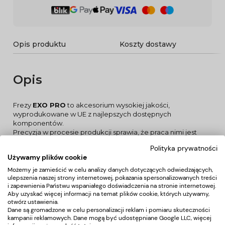
Opis produktu
Koszty dostawy
Opis
Frezy
EXO PRO
to akcesorium wysokiej jakości,
wyprodukowane w UE z najlepszych dostępnych
komponentów.
Precyzja w procesie produkcji sprawia, że praca nimi jest
łatwa i bezpieczna.
Polityka prywatności
Należy pamiętać, że odpowiednio dobranym frezem z
Używamy plików cookie
łatwością usuniemy hybrydę z powierzchni paznokcia,
nadamy im pożądany kształt i długość, wygładzimy
Możemy je zamieścić w celu analizy danych dotyczących odwiedzających,
ulepszenia naszej strony internetowej, pokazania spersonalizowanych treści
zrogowacenia oraz usuniemy szpecące skórki.
i zapewnienia Państwu wspaniałego doświadczenia na stronie internetowej.
ZASTOSOWANIE:
Aby uzyskać więcej informacji na temat plików cookie, których używamy,
Frez diamentowy walec zaokrąglony świetnie sprawdza się
otwórz ustawienia.
zarówno przy zabiegach manicure, jak i pedicure. Smukły
Dane są gromadzone w celu personalizacji reklam i pomiaru skuteczności
kształt i przede wszystkim zaokrąglona końcówka frezu
kampanii reklamowych. Dane mogą być udostępniane Google LLC, więcej
pozwalają na precyzyjne usunięcie obrąbka naskórka z płytki