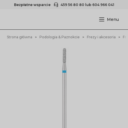
Bezpłatne wsparcie
459 56 80 80
lub
604 966 041
Strona główna
Podologia & Paznokcie
Frezy i akcesoria
Fr