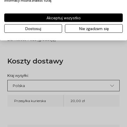
informacji można znaleźć
tutaj
.
paznokciowej.
DANE TECHNICZNE:
- materiał:
stal nierdzewna z nasypem diamentowym
Akceptuj wszystko
- rozmiar:
L-8,0 mm, Ø1,8 mm
- kształt:
walec zaokrąglony
Dostosuj
Nie zgadzam się
- ostrość / ziarnistość:
średnia (niebieski)
Kolorowy znacznik umieszczony na frezie wskazuje ostrość,
ziarnistość frezu (gradację)
Koszty dostawy
Kraj wysyłki:
Przesyłka kurierska
20,00 zł