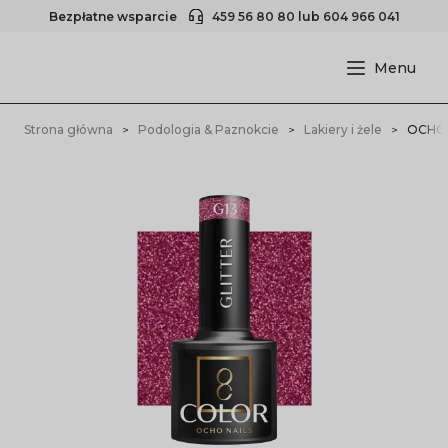
Bezpłatne wsparcie
459 56 80 80
lub
604 966 041
Strona główna
Podologia & Paznokcie
Lakiery i żele
OCHO N