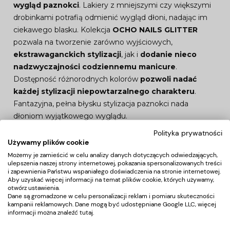
wygląd paznokci
. Lakiery z mniejszymi czy większymi
drobinkami potrafią odmienić wygląd dłoni, nadając im
ciekawego blasku. Kolekcja
OCHO NAILS GLITTER
pozwala na tworzenie zarówno wyjściowych,
ekstrawaganckich stylizacji
, jak i
dodanie nieco
nadzwyczajności codziennemu manicure
.
Dostępność różnorodnych kolorów
pozwoli nadać
każdej stylizacji niepowtarzalnego charakteru
.
Fantazyjna, pełna błysku stylizacja paznokci nada
dłoniom wyjątkowego wyglądu.
Polityka prywatności
Używamy plików cookie
Możemy je zamieścić w celu analizy danych dotyczących odwiedzających,
ulepszenia naszej strony internetowej, pokazania spersonalizowanych treści
i zapewnienia Państwu wspaniałego doświadczenia na stronie internetowej.
Aby uzyskać więcej informacji na temat plików cookie, których używamy,
otwórz ustawienia.
Dane są gromadzone w celu personalizacji reklam i pomiaru skuteczności
kampanii reklamowych. Dane mogą być udostępniane Google LLC, więcej
informacji można znaleźć
tutaj
.