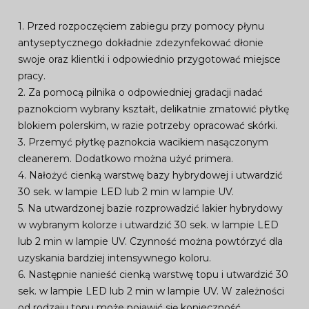
1. Przed rozpoczęciem zabiegu przy pomocy płynu
antyseptycznego dokładnie zdezynfekować dłonie
swoje oraz klientki i odpowiednio przygotować miejsce
pracy.
2. Za pomocą pilnika o odpowiedniej gradacji nadać
paznokciom wybrany kształt, delikatnie zmatowić płytkę
blokiem polerskim, w razie potrzeby opracować skórki.
3. Przemyć płytkę paznokcia wacikiem nasączonym
cleanerem. Dodatkowo można użyć primera.
4. Nałożyć cienką warstwę bazy hybrydowej i utwardzić
30 sek. w lampie LED lub 2 min w lampie UV.
5. Na utwardzonej bazie rozprowadzić lakier hybrydowy
w wybranym kolorze i utwardzić 30 sek. w lampie LED
lub 2 min w lampie UV. Czynność można powtórzyć dla
uzyskania bardziej intensywnego koloru.
6. Następnie nanieść cienką warstwę topu i utwardzić 30
sek. w lampie LED lub 2 min w lampie UV. W zależności
od rodzaju topu może pojawić się konieczność