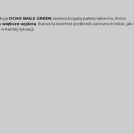
ekcja
OCHO NAILS GREEN
zawiera bogatą paletę lakierów, które
a większe wyjścia
. Barwa ta świetnie podkreśli zarówno krótkie, jak i
w każdej sytuacji.