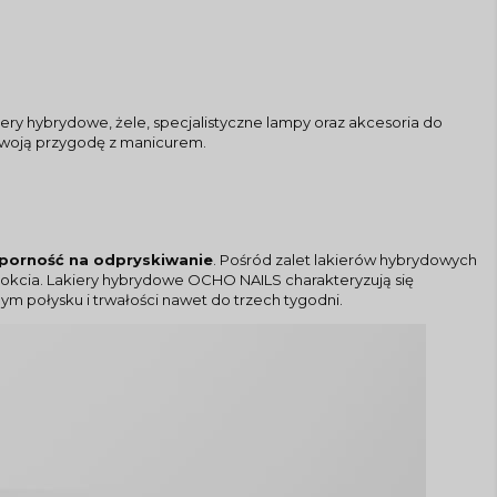
iery hybrydowe, żele, specjalistyczne lampy oraz akcesoria do
swoją przygodę z manicurem.
dporność na odpryskiwanie
. Pośród zalet lakierów hybrydowych
nokcia. Lakiery hybrydowe OCHO NAILS charakteryzują się
ym połysku i trwałości nawet do trzech tygodni.