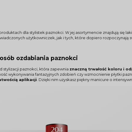
roduktach dla stylistek paznokci. W jej asortymencie znajdują się lak
iadczonych użytkowniczek, jak i tych, które dopiero rozpoczynają 
posób ozdabiania paznokci
 stylizacji paznokci, która zapewnia
znaczną trwałość koloru i o
twość wykonywania fantazyjnych zdobień czy wzmocnienie płytki paz
wością aplikacji
. Dzięki nim uzyskasz piękny manicure o intensywn