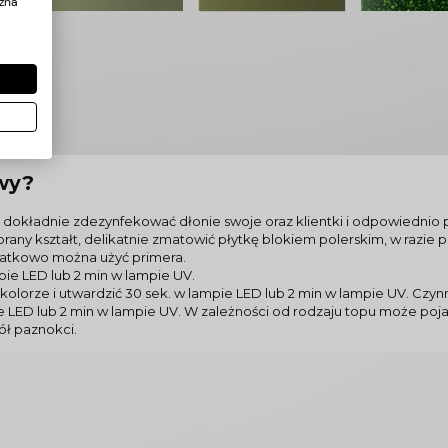
żna
wy?
dokładnie zdezynfekować dłonie swoje oraz klientki i odpowiednio 
any kształt, delikatnie zmatowić płytkę blokiem polerskim, w razie 
atkowo można użyć primera.
pie LED lub 2 min w lampie UV.
olorze i utwardzić 30 sek. w lampie LED lub 2 min w lampie UV. Czy
pie LED lub 2 min w lampie UV. W zależności od rodzaju topu może po
ół paznokci.