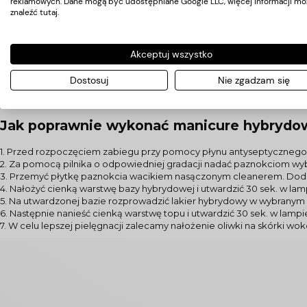
reklamowych. Dane mogą być udostępniane Google LLC, więcej informacji mo
znaleźć
tutaj
.
Akceptuj wszystko
Dostosuj
Nie zgadzam się
Jak poprawnie wykonać manicure hybrydo
1. Przed rozpoczęciem zabiegu przy pomocy płynu antyseptycznego 
2. Za pomocą pilnika o odpowiedniej gradacji nadać paznokciom wybr
3. Przemyć płytkę paznokcia wacikiem nasączonym cleanerem. Dod
4. Nałożyć cienką warstwę bazy hybrydowej i utwardzić 30 sek. w lam
5. Na utwardzonej bazie rozprowadzić lakier hybrydowy w wybranym k
6. Następnie nanieść cienką warstwę topu i utwardzić 30 sek. w lam
7. W celu lepszej pielęgnacji zalecamy nałożenie oliwki na skórki wok