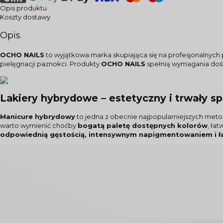
Opis produktu
Koszty dostawy
Opis
OCHO NAILS
to wyjątkowa marka skupiająca się na profesjonalnych p
pielęgnacji paznokci. Produkty
OCHO NAILS
spełnią wymagania dośw
Lakiery hybrydowe – estetyczny i trwały s
Manicure hybrydowy
to jedna z obecnie najpopularniejszych metod
warto wymienić choćby
bogatą paletę dostępnych kolorów
, ła
odpowiednią gęstością, intensywnym napigmentowaniem i łat