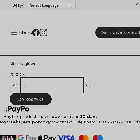
S
Powered by
Menu
Darmowa konsult
Strona główna
20,00 zł
ilość
szt.
Do koszyka
Buy this products now -
pay for it in 30 days
Potrzebujesz pomocy?
Skontaktuj się z nami!
+48 459 56 80 80
inf