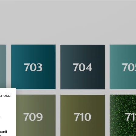
tności
y
anii