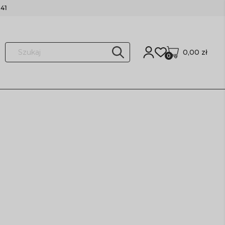
41
0,00 zł
0