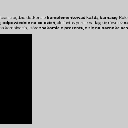
dcienia będzie doskonale
komplementować każdą karnację
. Kol
dą
odpowiednie na co dzień
, ale fantastycznie nadają się również
n
zna kombinacja, która
znakomicie prezentuje się na paznokciach