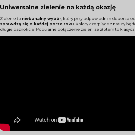
Uniwersalne zielenie na każdą okazję
Zielenie to
niebanalny wybór
, który przy odpowiednim doborze o
sprawdzą się o każdej porze roku
. Kolory czerpiące z natury bę
długie paznokcie. Popularne połączenie zieleni ze złotem to klasyc