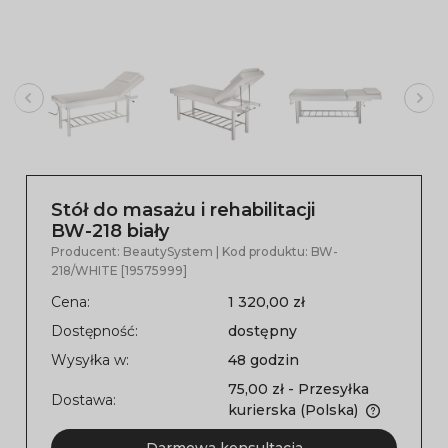
Stół do masażu i rehabilitacji
BW-218 biały
Producent:
BeautySystem
| Kod produktu:
BW-
218/WHITE [19575999]
Cena:
1 320,00 zł
Dostępność:
dostępny
Wysyłka w:
48 godzin
75,00 zł
- Przesyłka
Dostawa:
kurierska
(Polska)