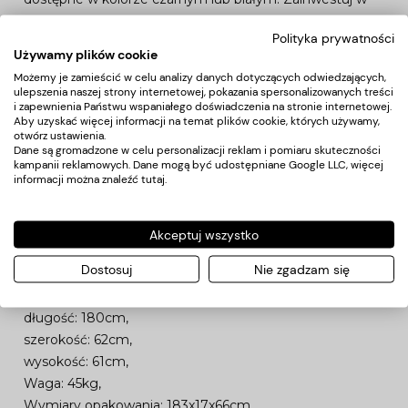
profesjonalne meble SPA!
Polityka prywatności
Oto szczegóły:
Używamy plików cookie
Możemy je zamieścić w celu analizy danych dotyczących odwiedzających,
Ręcznie regulowany kąt podparcia pleców.
ulepszenia naszej strony internetowej, pokazania spersonalizowanych treści
i zapewnienia Państwu wspaniałego doświadczenia na stronie internetowej.
Poduszki wykonane wysokiej jakości elastycznej pianki.
Aby uzyskać więcej informacji na temat plików cookie, których używamy,
Obicie wykonane z wysokogatunkowej skóry
otwórz ustawienia.
Dane są gromadzone w celu personalizacji reklam i pomiaru skuteczności
ekologicznej, łatwej w utrzymaniu czystości.
kampanii reklamowych. Dane mogą być udostępniane Google LLC, więcej
*Uchwyt na ręczniki nie jest częścią zestawu.
informacji można znaleźć
tutaj
.
Akceptuj wszystko
Dane techniczne:
Dostosuj
Nie zgadzam się
Kolor: biały,
Wymiary:
długość: 180cm,
szerokość: 62cm,
wysokość: 61cm,
Waga: 45kg,
Wymiary opakowania: 183x17x66cm,