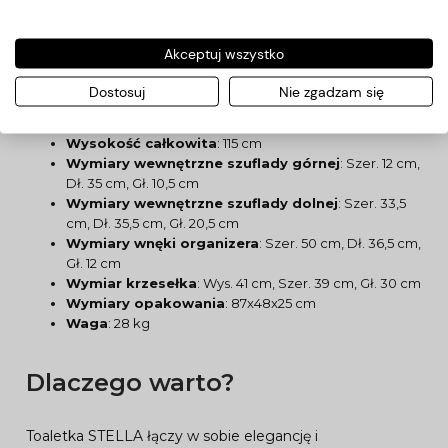
Szerokość blatu
: 80,5 cm
Akceptuj wszystko
Głębokość blatu
: 40 cm
Wysokość blatu górnego
: 75 cm
Dostosuj
Nie zgadzam się
Wysokość blatu dolnego
: 60 cm
Wymiary lustra
: 44x32 cm
Wysokość całkowita
: 115 cm
Wymiary wewnętrzne szuflady górnej
: Szer. 12 cm,
Dł. 35 cm, Gł. 10,5 cm
Wymiary wewnętrzne szuflady dolnej
: Szer. 33,5
cm, Dł. 35,5 cm, Gł. 20,5 cm
Wymiary wnęki organizera
: Szer. 50 cm, Dł. 36,5 cm,
Gł. 12 cm
Wymiar krzesełka
: Wys. 41 cm, Szer. 39 cm, Gł. 30 cm
Wymiary opakowania
: 87x48x25 cm
Waga
: 28 kg
Dlaczego warto?
Toaletka STELLA łączy w sobie elegancję i