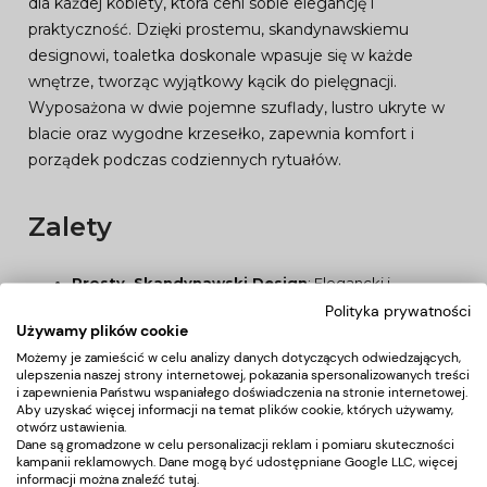
dla każdej kobiety, która ceni sobie elegancję i
praktyczność. Dzięki prostemu, skandynawskiemu
designowi, toaletka doskonale wpasuje się w każde
wnętrze, tworząc wyjątkowy kącik do pielęgnacji.
Wyposażona w dwie pojemne szuflady, lustro ukryte w
blacie oraz wygodne krzesełko, zapewnia komfort i
porządek podczas codziennych rytuałów.
Zalety
Prosty, Skandynawski Design
: Elegancki i
nowoczesny wygląd.
Polityka prywatności
Funkcjonalność
: Pojemna szafka i szuflada
Używamy plików cookie
zapewniają dużo miejsca na kosmetyki i akcesoria.
Możemy je zamieścić w celu analizy danych dotyczących odwiedzających,
Komfort
: Duże lustro i wygodne krzesełko sprawiają,
ulepszenia naszej strony internetowej, pokazania spersonalizowanych treści
że codzienna pielęgnacja jest prawdziwą
i zapewnienia Państwu wspaniałego doświadczenia na stronie internetowej.
Aby uzyskać więcej informacji na temat plików cookie, których używamy,
przyjemnością.
otwórz ustawienia.
Dane są gromadzone w celu personalizacji reklam i pomiaru skuteczności
kampanii reklamowych. Dane mogą być udostępniane Google LLC, więcej
Parametry Techniczne
informacji można znaleźć
tutaj
.