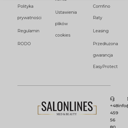
Polityka
Comfino
Ustawienia
prywatności
Raty
plików
Regulamin
Leasing
cookies
RODO
Przedłużona
gwarancja
EasyProtect
+48
info
459
56
80