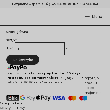
Bezpłatne wsparcie
459 56 80 80
lub
604 966 041
Strona główna
293,00 zł
ilość
szt.
Do koszyka
Buy this products now -
pay for it in 30 days
Potrzebujesz pomocy?
Skontaktuj się z nami!
zapytaj o
+48 459 56 80 80
info@salonlines.pl
produkt
poleć
znajomemu
Opis produktu
Koszty dostawy