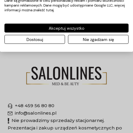
Dane są gromadzone w celu personalizacji reklam i pomiaru skuteczności
kampanii reklamowych. Dane mogą być udostępniane Google LLC, więcej
Płatności
informacji można znaleźć
tutaj
.
O nas
Akceptuj wszystko
Producenci
Dostosuj
Nie zgadzam się
+48 459 56 80 80
info@salonlines.pl
Nie prowadzimy sprzedaży stacjonarnej.
Prezentacja i zakup urządzeń kosmetycznych po