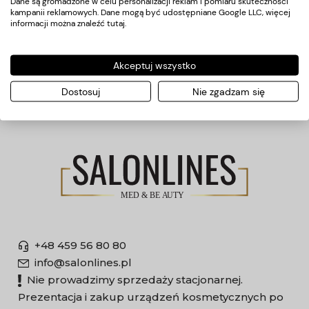
Dane są gromadzone w celu personalizacji reklam i pomiaru skuteczności
kampanii reklamowych. Dane mogą być udostępniane Google LLC, więcej
Płatności
informacji można znaleźć
tutaj
.
O nas
Akceptuj wszystko
Producenci
Dostosuj
Nie zgadzam się
+48 459 56 80 80
info@salonlines.pl
Nie prowadzimy sprzedaży stacjonarnej.
Prezentacja i zakup urządzeń kosmetycznych po