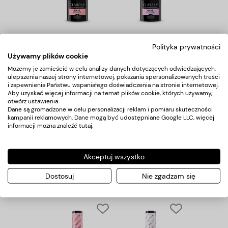
Claresa Baza Power
Claresa Baza Power
Base 12 -5g
Base 13 -5g
Polityka prywatności
Używamy plików cookie
20,00 zł
20,00 zł
Możemy je zamieścić w celu analizy danych dotyczących odwiedzających,
ulepszenia naszej strony internetowej, pokazania spersonalizowanych treści
i zapewnienia Państwu wspaniałego doświadczenia na stronie internetowej.
Aby uzyskać więcej informacji na temat plików cookie, których używamy,
otwórz ustawienia.
Dane są gromadzone w celu personalizacji reklam i pomiaru skuteczności
kampanii reklamowych. Dane mogą być udostępniane Google LLC, więcej
informacji można znaleźć
tutaj
.
Akceptuj wszystko
Claresa Baza Power
Claresa Baza Power
Base 14 -5g
Base 18 -5g
Dostosuj
Nie zgadzam się
20,00 zł
20,00 zł