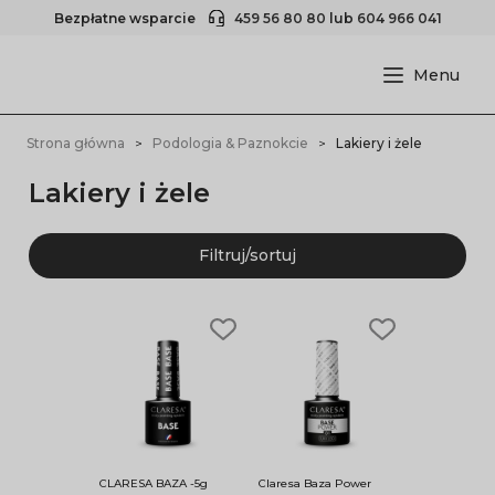
Bezpłatne wsparcie
459 56 80 80
lub
604 966 041
Strona główna
Podologia & Paznokcie
Lakiery i żele
Lakiery i żele
Filtruj/sortuj
CLARESA BAZA -5g
Claresa Baza Power