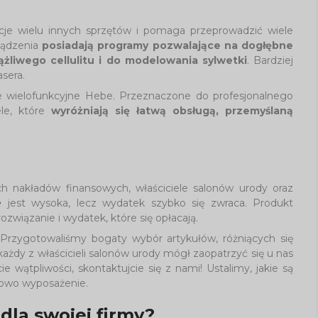
cje wielu innych sprzętów i pomaga przeprowadzić wiele
rządzenia
posiadają programy pozwalające na dogłębne
ążliwego cellulitu i do modelowania sylwetki
. Bardziej
sera.
wielofunkcyjne Hebe. Przeznaczone do profesjonalnego
le, które
wyróżniają się łatwą obsługą, przemyślaną
h nakładów finansowych, właściciele salonów urody oraz
e
jest wysoka, lecz wydatek szybko się zwraca. Produkt
rozwiązanie i wydatek, które się opłacają.
Przygotowaliśmy bogaty wybór artykułów, różniących się
dy z właścicieli salonów urody mógł zaopatrzyć się u nas
 wątpliwości, skontaktujcie się z nami! Ustalimy, jakie są
nowo wyposażenie.
la swojej firmy?