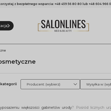
korzystaj z bezpłatnego wsparcia:
+48 459 56 80 80
lub
+48 604 966 0
acja
czne
osmetyczne
Producent: (wybierz)
Wysyłka w: (wyb
yposażeniu większości gabinetów urody
? Pośród licznych u