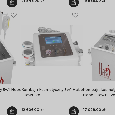
21 846,00 zł
19 866,00 zł
be
Kombajn kosmetyczny 5w1 Hebe
Kombajn kosmetycz
- TowL-7c
Hebe - TowB-12c
12 606,00 zł
17 028,00 zł