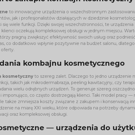
zne
to innowacyjne urządzenia o wszechstronnym zastosowaniu. 
tów, jak i profesjonalistów działających w dziedzinie kosmetolo
 się wiele funkcji. Dzięki swojej wszechstronności, te urządzenia 
klienci oczekują kompleksowej obsługi w jednym miejscu. Wart
 którzy pragną zwiększyć efektywność swoich usług oraz podnieś
zas, co dodatkowo wpłynie pozytywnie na budżet salonu, dlate
oferty.
iadania kombajnu kosmetycznego
n kosmetyczny
to szereg zalet. Dlaczego to jedno urządzenie 
nkcji, takich jak mikrodermabrazja, peeling kawitacyjny, czy t
adania wielu odrębnych urządzeń. To generuje szereg oszczędno
i imponująco, co często dostrzegają klienci. Taki model pracy —
 ale także zmniejsza koszty związane z zakupem i konserwacją i
dzenie na miarę XXI wieku, które odpowiada na potrzeby dynami
wacji oraz kompleksowej obsługi.
smetyczne — urządzenia do użytk