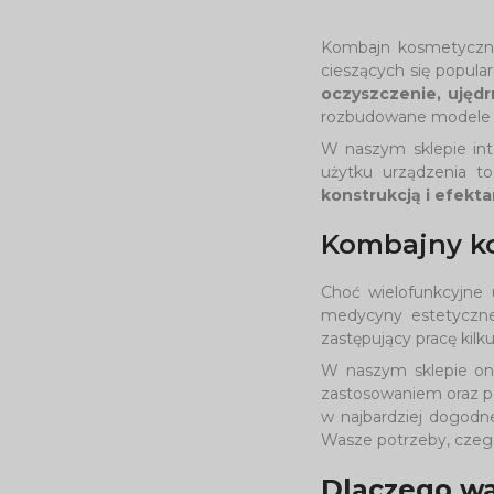
Kombajn kosmetyczny 
cieszących się popula
oczyszczenie, ujędr
rozbudowane modele u
W naszym sklepie in
użytku urządzenia t
konstrukcją i efekt
Kombajny k
Choć wielofunkcyjne 
medycyny estetyczne
zastępujący pracę kilku
W naszym sklepie onl
zastosowaniem oraz po
w najbardziej dogodne
Wasze potrzeby, czego
Dlaczego wa