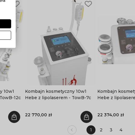
żna
y 10w1
Kombajn kosmetyczny 10w1
Kombajn kosmet
 TowB-12c
Hebe z lipolaserem - TowB-7c
Hebe z lipolaser
22 770,00 zł
22 374,00 zł
1
2
3
4