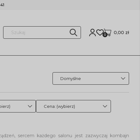
41
0,00 zł
0
ierz)
Cena: (wybierz)
rządzeń, sercem każdego salonu jest zazwyczaj kombajn