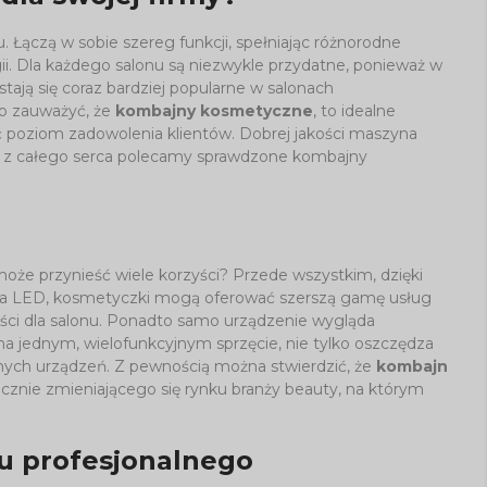
Łączą w sobie szereg funkcji, spełniając różnorodne
gii. Dla każdego salonu są niezwykle przydatne, ponieważ w
stają się coraz bardziej popularne w salonach
o zauważyć, że
kombajny kosmetyczne
, to idealne
ć poziom zadowolenia klientów. Dobrej jakości maszyna
go z całego serca polecamy sprawdzone kombajny
może przynieść wiele korzyści? Przede wszystkim, dzięki
erapia LED, kosmetyczki mogą oferować szerszą gamę usług
ści dla salonu. Ponadto samo urządzenie wygląda
 na jednym, wielofunkcyjnym sprzęcie, nie tylko oszczędza
nnych urządzeń. Z pewnością można stwierdzić, że
kombajn
cznie zmieniającego się rynku branży beauty, na którym
u profesjonalnego