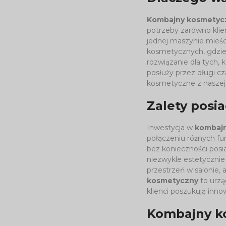
Kombajny kosmetyc
potrzeby zarówno klien
jednej maszynie mieści
kosmetycznych, gdzie 
rozwiązanie dla tych,
posłuży przez długi c
kosmetyczne z naszej 
Zalety pos
Inwestycja w
kombaj
połączeniu różnych fu
bez konieczności posi
niezwykle estetycznie 
przestrzeń w salonie,
kosmetyczny
to urzą
klienci poszukują inno
Kombajny ko