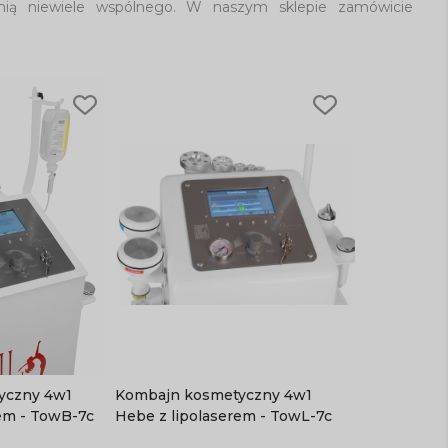
nią niewiele wspólnego. W naszym sklepie zamówicie
ny 4w1
Kombajn kosmetyczny 4w1
rem - TowB-7c
Hebe z lipolaserem - TowL-7c