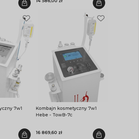
14 586,00 zł
ny 7w1
Kombajn kosmetyczny 7w1
Hebe - TowB-7c
16 869,60 zł