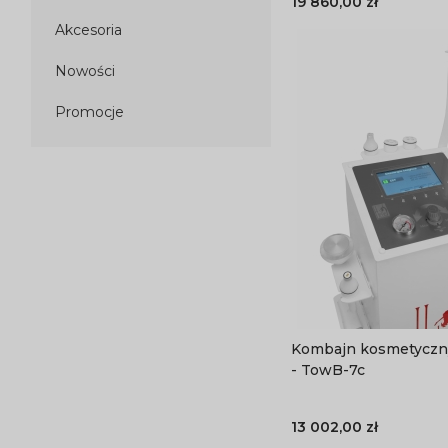
19 860,00 zł
Akcesoria
Nowości
Promocje
Kombajn kosmetyczny 5w1 He
- TowB-7c
13 002,00 zł