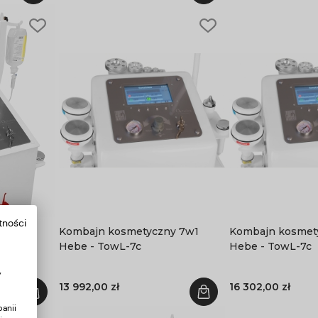
tności
w1
Kombajn kosmetyczny 7w1
Kombajn kosmetycz
Hebe - TowL-7c
Hebe - TowL-7c
y
13 992,00 zł
16 302,00 zł
anii