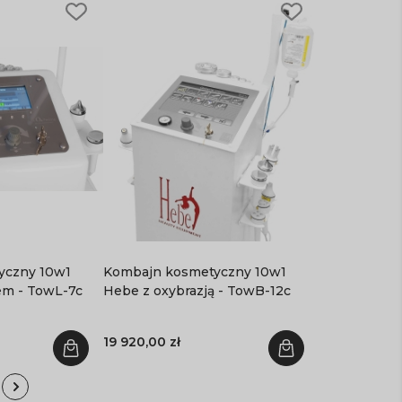
yczny 10w1
Kombajn kosmetyczny 10w1
em - TowL-7c
Hebe z oxybrazją - TowB-12c
19 920,00 zł