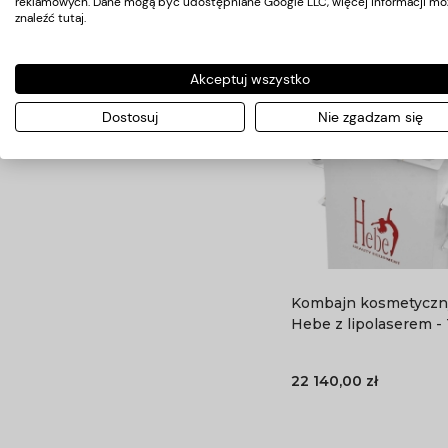
reklamowych. Dane mogą być udostępniane Google LLC, więcej informacji mo
znaleźć
tutaj
.
Akceptuj wszystko
Dostosuj
Nie zgadzam się
Kombajn kosmetyczn
Hebe z lipolaserem -
22 140,00 zł