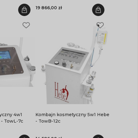
19 866,00 zł
ny 4w1
Kombajn kosmetyczny 5w1 Hebe
 - TowL-7c
- TowB-12c