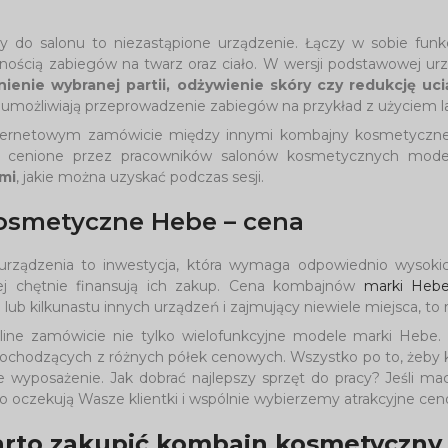
do salonu to niezastąpione urządzenie. Łączy w sobie funk
rnością zabiegów na twarz oraz ciało. W wersji podstawowej u
nienie wybranej partii, odżywienie skóry czy redukcję uci
możliwiają przeprowadzenie zabiegów na przykład z użyciem la
ternetowym zamówicie między innymi kombajny kosmetyczne 
o cenione przez pracowników salonów kosmetycznych mode
ami
, jakie można uzyskać podczas sesji.
osmetyczne Hebe – cena
urządzenia to inwestycja, która wymaga odpowiednio wysokic
j chętnie finansują ich zakup. Cena kombajnów
marki Heb
 lub kilkunastu innych urządzeń i zajmujący niewiele miejsca, to 
ine zamówicie nie tylko wielofunkcyjne modele marki Hebe. 
chodzących z różnych półek cenowych. Wszystko po to, żeby każ
 wyposażenie. Jak dobrać najlepszy sprzęt do pracy? Jeśli macie
 oczekują Wasze klientki i wspólnie wybierzemy atrakcyjne ce
rto zakupić kombajn kosmetyczny d