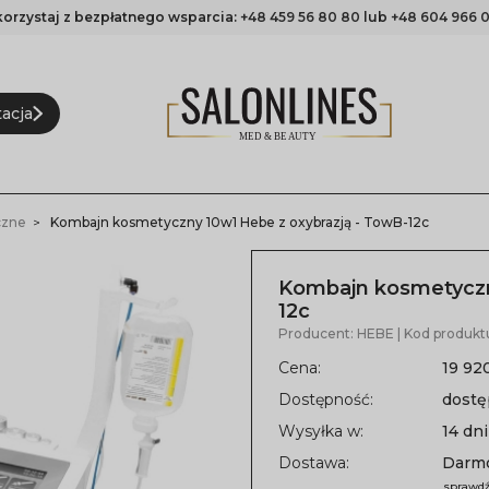
korzystaj z bezpłatnego wsparcia:
+48 459 56 80 80
lub
+48 604 966 0
acja
czne
Kombajn kosmetyczny 10w1 Hebe z oxybrazją - TowB-12c
Kombajn kosmetyczn
12c
Producent:
HEBE
| Kod produkt
Cena:
19 92
Dostępność:
dost
Wysyłka w:
14 dni
Dostawa:
Darm
sprawdź