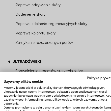
· Poprawa odżywienia skóry
· Dotlenienie skóry
· Poprawa zdolności regeneracyjnych skóry
· Poprawa kolorytu skóry
· Zamykanie rozszerzonych porów
4. ULTRADŹWIĘKI
· Spowolnienie procesów starzenia skóry
Polityka prywa
· Zmniejszenie widoczności zmarszczek i bruzd
Używamy plików cookie
Możemy je zamieścić w celu analizy danych dotyczących odwiedzających,
· Poprawa nawilżenia i odżywienia skóry
ulepszenia naszej strony internetowej, pokazania spersonalizowanych treści i
zapewnienia Państwu wspaniałego doświadczenia na stronie internetowej. Ab
· Redukcja plam pigmentacyjnych
uzyskać więcej informacji na temat plików cookie, których używamy, otwórz
ustawienia.
Dane są gromadzone w celu personalizacji reklam i pomiaru skuteczności kamp
· Poprawa elastyczności skóry