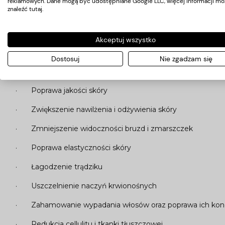
reklamowych. Dane mogą być udostępniane Google LLC, więcej informacji mo
znaleźć
tutaj
.
· Poprawa krążenia
· Redukcja cellulitu i tkanki tłuszczowej
Akceptuj wszystko
Dostosuj
Nie zgadzam się
5.
MEZOTERAPIA BEZIGŁOWA
· Poprawa jakości skóry
· Zwiększenie nawilżenia i odżywienia skóry
· Zmniejszenie widoczności bruzd i zmarszczek
· Poprawa elastyczności skóry
· Łagodzenie trądziku
· Uszczelnienie naczyń krwionośnych
· Zahamowanie wypadania włosów oraz poprawa ich kond
· Redukcja cellulitu i tkanki tłuszczowej