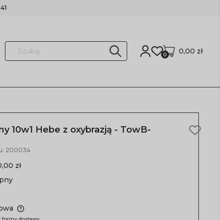
41
0,00 zł
0
y 10w1 Hebe z oxybrazją - TowB-
u:
200034
0,00 zł
ępny
owa
 formy dostawy