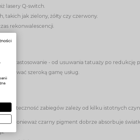
iż lasery Q-switch.
takich jak zielony, żółty czy czerwony.
czas rekonwalescencji.
tności
ersze zastosowanie - od usuwania tatuaży po redukcję p
y
ą oferować szeroką gamę usług.
anii
żna
ą. Skuteczność zabiegów zależy od kilku istotnych czy
nięcia, ponieważ czarny pigment dobrze absorbuje światło
i.