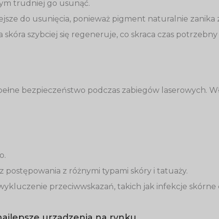
tym trudniej go usunąć.
iejsze do usunięcia, ponieważ pigment naturalnie zanika 
 skóra szybciej się regeneruje, co skraca czas potrzebny
ełne bezpieczeństwo podczas zabiegów laserowych. Wła
o.
z postępowania z różnymi typami skóry i tatuaży.
ykluczenie przeciwwskazań, takich jak infekcje skórne c
najlepsze urządzenia na rynku