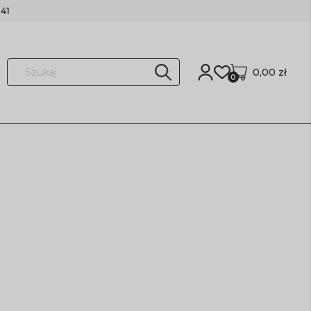
41
0,00 zł
0