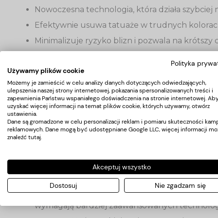
Nowoczesna technologia, która działa szybciej n
Efektywnie usuwa tatuaże w trudnych kolorach, 
Minimalizuje ryzyko blizn i pozwala na krótszy 
Polityka prywa
Technologie hybrydowe (SHR, IPL, RF):
Używamy plików cookie
Możemy je zamieścić w celu analizy danych dotyczących odwiedzających,
ulepszenia naszej strony internetowej, pokazania spersonalizowanych treści i
Łączą różne metody działania, co pozwala na sz
zapewnienia Państwu wspaniałego doświadczenia na stronie internetowej. Ab
uzyskać więcej informacji na temat plików cookie, których używamy, otwórz
Idealne dla salonów kosmetycznych, które chc
ustawienia.
Dane są gromadzone w celu personalizacji reklam i pomiaru skuteczności kamp
reklamowych. Dane mogą być udostępniane Google LLC, więcej informacji mo
znaleźć
tutaj
.
Skuteczność usuwania tatuaży laserem
Akceptuj wszystko
Nie każdy tatuaż można usunąć z taką samą łatwości
Dostosuj
Nie zgadzam się
Kolor
- czarne tatuaże są najłatwiejsze do usu
wymagają bardziej zaawansowanych technologi