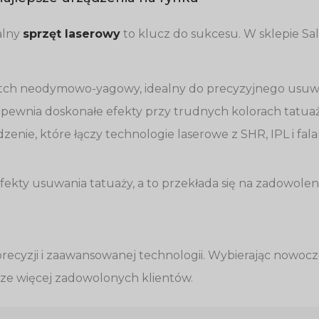
alny
sprzęt laserowy
to klucz do sukcesu. W sklepie Sal
witch neodymowo-yagowy, idealny do precyzyjnego usuw
apewnia doskonałe efekty przy trudnych kolorach tatuaży
zenie, które łączy technologie laserowe z SHR, IPL i fal
kty usuwania tatuaży, a to przekłada się na zadowolenie
cyzji i zaawansowanej technologii. Wybierając nowoczesn
zcze więcej zadowolonych klientów.