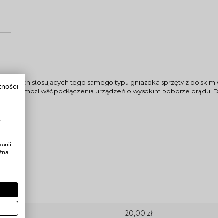
ych krajach stosujących tego samego typu gniazdka sprzęty z polski
tności
o oraz możliwść podłączenia urządzeń o wysokim poborze prądu. D
y
anii
żna
20,00 zł