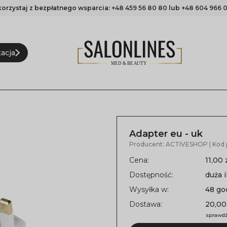
korzystaj z bezpłatnego wsparcia:
+48 459 56 80 80
lub
+48 604 966 0
acja
Adapter eu - uk
Producent:
ACTIVESHOP
| Kod
Cena:
11,00 
Dostępność:
duża i
Wysyłka w:
48 go
Dostawa:
20,00
sprawdź