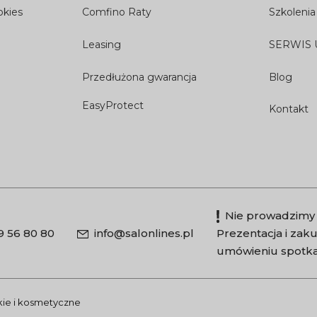
okies
Comfino Raty
Szkolenia
Leasing
SERWIS
Przedłużona gwarancja
Blog
EasyProtect
Kontakt
Nie prowadzimy 
9 56 80 80
info@salonlines.pl
Prezentacja i za
umówieniu spotka
skie i kosmetyczne