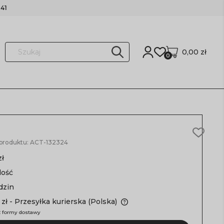
41
0,00 zł
0
 produktu:
ACT-132324
zł
lość
dzin
 zł
- Przesyłka kurierska
(Polska)
 formy dostawy