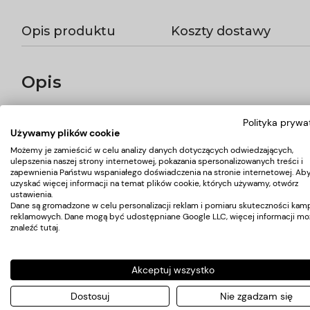
Opis produktu
Koszty dostawy
Opis
Adapter - przejściówka umożliwiająca podłączenie w Anglii inn
Polityka prywa
wysokogatunkowej miedzi, zapewniając wysokie bezpieczeństw
Używamy plików cookie
Maksymalne napięcie 250V
Możemy je zamieścić w celu analizy danych dotyczących odwiedzających,
Maksymalne natężenie 10A
ulepszenia naszej strony internetowej, pokazania spersonalizowanych treści i
zapewnienia Państwu wspaniałego doświadczenia na stronie internetowej. Ab
uzyskać więcej informacji na temat plików cookie, których używamy, otwórz
ustawienia.
Koszty dostawy
Dane są gromadzone w celu personalizacji reklam i pomiaru skuteczności kamp
reklamowych. Dane mogą być udostępniane Google LLC, więcej informacji mo
znaleźć
tutaj
.
Kraj wysyłki:
Akceptuj wszystko
Dostosuj
Nie zgadzam się
Przesyłka kurierska