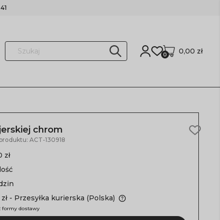
41
0,00 zł
0
jerskiej chrom
 produktu:
ACT-130918
 zł
lość
dzin
 zł
- Przesyłka kurierska
(Polska)
 formy dostawy