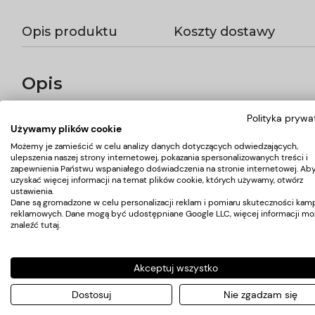
Opis produktu
Koszty dostawy
Opis
Polityka prywa
Bateria mieszakowa pasująca do większości myjni fryzjerskich
Używamy plików cookie
zabezpieczone oplotem stalowym garantującym trwałość.
Bateria jest kompletna i przygotowana do montażu w myjni fryzje
Możemy je zamieścić w celu analizy danych dotyczących odwiedzających,
ulepszenia naszej strony internetowej, pokazania spersonalizowanych treści i
zapewnienia Państwu wspaniałego doświadczenia na stronie internetowej. Ab
uzyskać więcej informacji na temat plików cookie, których używamy, otwórz
ustawienia.
Koszty dostawy
Dane są gromadzone w celu personalizacji reklam i pomiaru skuteczności kamp
reklamowych. Dane mogą być udostępniane Google LLC, więcej informacji mo
znaleźć
tutaj
.
Kraj wysyłki:
Akceptuj wszystko
Dostosuj
Nie zgadzam się
Przesyłka kurierska