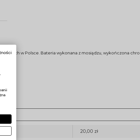
tności
 dostępnych w Polsce. Bateria wykonana z mosiądzu, wykończona ch
rskiej .
y
anii
żna
20,00 zł