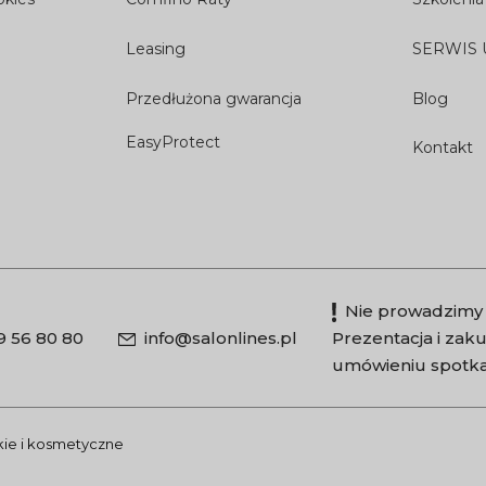
Leasing
SERWIS
Przedłużona gwarancja
Blog
EasyProtect
Kontakt
Nie prowadzimy 
9 56 80 80
info@salonlines.pl
Prezentacja i za
umówieniu spotka
skie i kosmetyczne