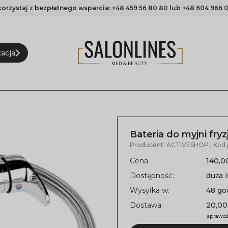
korzystaj z bezpłatnego wsparcia:
+48 459 56 80 80
lub
+48 604 966 0
acja
Bateria do myjni fryz
Producent:
ACTIVESHOP
| Kod
Cena:
140,00
Dostępność:
duża i
Wysyłka w:
48 go
Dostawa:
20,00
sprawdź