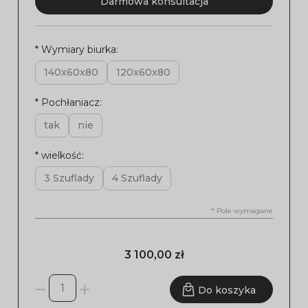
Darmowa konsultacja
*
Wymiary biurka:
140x60x80
120x60x80
*
Pochłaniacz:
tak
nie
*
wielkość:
3 Szuflady
4 Szuflady
*
Pole wymagane
3 100,00 zł
Do koszyka