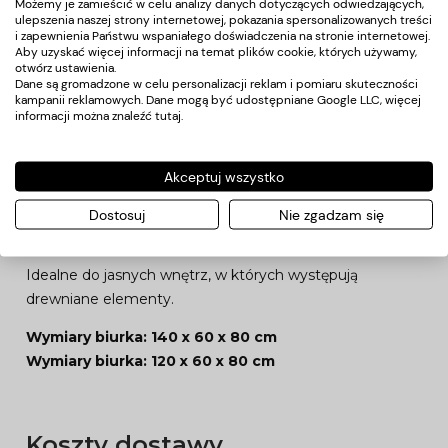
Możemy je zamieścić w celu analizy danych dotyczących odwiedzających,
Opis
ulepszenia naszej strony internetowej, pokazania spersonalizowanych treści
i zapewnienia Państwu wspaniałego doświadczenia na stronie internetowej.
Aby uzyskać więcej informacji na temat plików cookie, których używamy,
Biurko Moderno 2 z pochłaniaczem pyłu VENTO
otwórz ustawienia.
Dane są gromadzone w celu personalizacji reklam i pomiaru skuteczności
PRO PLUS-
drewniany blat połączony został z białym
kampanii reklamowych. Dane mogą być udostępniane Google LLC, więcej
kontenerem.
informacji można znaleźć
tutaj
.
Całość uzupełniają podłużne uchwyty w kolorze
czarnym oraz czarne nogi.
Akceptuj wszystko
Biurko o bardzo prostej formie, świetnie sprawdzi się w
Dostosuj
Nie zgadzam się
salonach o loftowym charakterze.
Idealne do jasnych wnętrz, w których występują
drewniane elementy.
Wymiary biurka: 140 x 60 x 80 cm
Wymiary biurka: 120 x 60 x 80 cm
Koszty dostawy