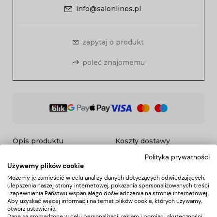
info@salonlines.pl
zapytaj o produkt
poleć znajomemu
Opis produktu
Koszty dostawy
Polityka prywatności
Używamy plików cookie
Opis
Możemy je zamieścić w celu analizy danych dotyczących odwiedzających,
ulepszenia naszej strony internetowej, pokazania spersonalizowanych treści
i zapewnienia Państwu wspaniałego doświadczenia na stronie internetowej.
Biurko Soft
z pochłaniaczem pyłu VENTO PRO PLUS to
Aby uzyskać więcej informacji na temat plików cookie, których używamy,
połączenie lakierowanych matowych powierzchni w kolorze
otwórz ustawienia.
Dane są gromadzone w celu personalizacji reklam i pomiaru skuteczności