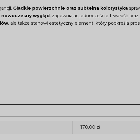
ancji.
Gładkie powierzchnie oraz subtelna kolorystyka
spraw
u
nowoczesny wygląd
, zapewniając jednocześnie trwałość oraz
riów
, ale także stanowi estetyczny element, który podkreśla pro
170,00 zł