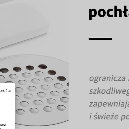
tności
y
anii