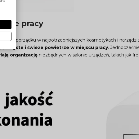
żna
ejsce pracy
mywanie porządku w najpotrzebniejszych kosmetykach i narzędzi
ając
czyste i świeże powietrze w miejscu pracy
. Jednocześni
iają organizację
niezbędnych w salonie urządzeń, takich jak fr