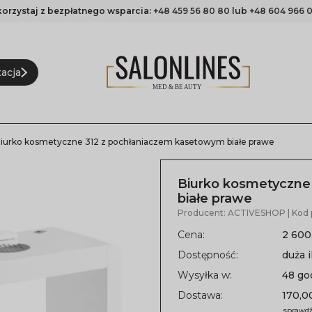
korzystaj z bezpłatnego wsparcia:
+48 459 56 80 80
lub
+48 604 966 0
acja
iurko kosmetyczne 312 z pochłaniaczem kasetowym białe prawe
Biurko kosmetyczne
białe prawe
Producent:
ACTIVESHOP
| Kod
Cena:
2 600
Dostępność:
duża i
Wysyłka w:
48 go
Dostawa:
170,00
sprawdź