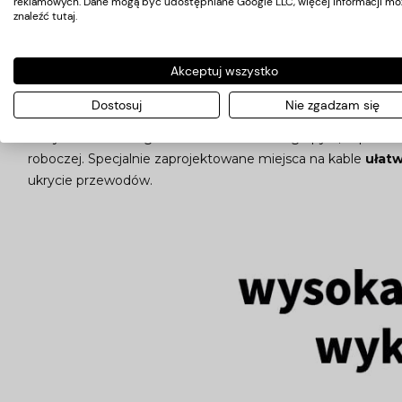
reklamowych. Dane mogą być udostępniane Google LLC, więcej informacji mo
znaleźć
tutaj
.
Doskonały sposób na idealne mi
Akceptuj wszystko
Dostosuj
Nie zgadzam się
Trzy obszerne szuflady
ułatwiają organizację oraz utrzy
który skutecznie ogranicza ilość szkodliwego pyłu, zapewni
roboczej. Specjalnie zaprojektowane miejsca na kable
ułatw
ukrycie przewodów.