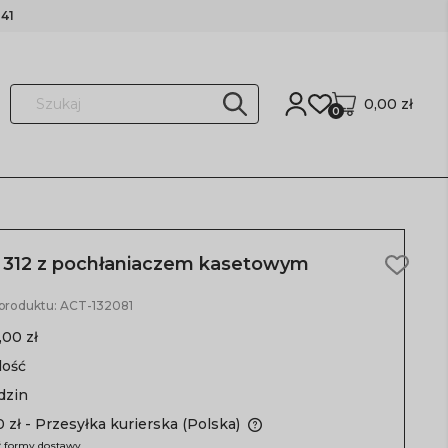
41
0,00 zł
0
 312 z pochłaniaczem kasetowym
 produktu:
ACT-132081
,00 zł
lość
dzin
 zł
- Przesyłka kurierska
(Polska)
 formy dostawy