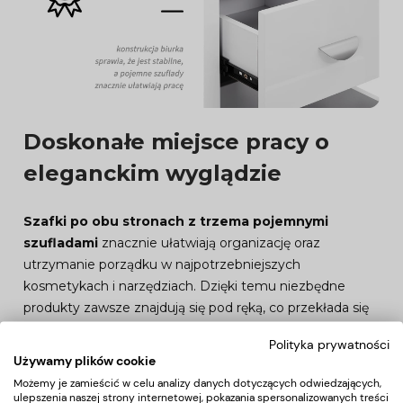
Doskonałe miejsce pracy o
eleganckim wyglądzie
Szafki po obu stronach z trzema pojemnymi
szufladami
znacznie ułatwiają organizację oraz
utrzymanie porządku w najpotrzebniejszych
kosmetykach i narzędziach. Dzięki temu niezbędne
produkty zawsze znajdują się pod ręką, co przekłada się
na
efektywność pracy
. Biurko ma specjalne
otwory w
Polityka prywatności
blacie do przeprowadzania kabli
od niezbędnych
Używamy plików cookie
urządzeń, co pozwala na
łatwe utrzymanie porządku i
Możemy je zamieścić w celu analizy danych dotyczących odwiedzających,
estetyki
stanowiska pracy.
ulepszenia naszej strony internetowej, pokazania spersonalizowanych treści