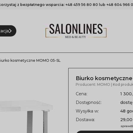
korzystaj z bezpłatnego wsparcia:
+48 459 56 80 80
lub
+48 604 966 0
acja
iurko kosmetyczne MOMO 05-SL
Biurko kosmetyczn
Producent:
MOMO
| Kod produk
Cena:
1 300,
Dostępność:
dost
Wysyłka w:
48 go
Dostawa:
29,00
sprawdź