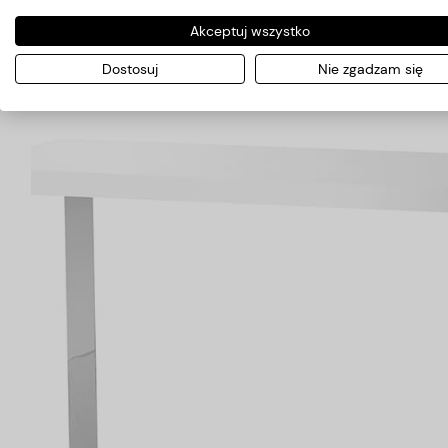
dodaje mu eleganckiego charakteru. Gładki blat na wysoki 
Akceptuj wszystko
Dostosuj
Nie zgadzam się