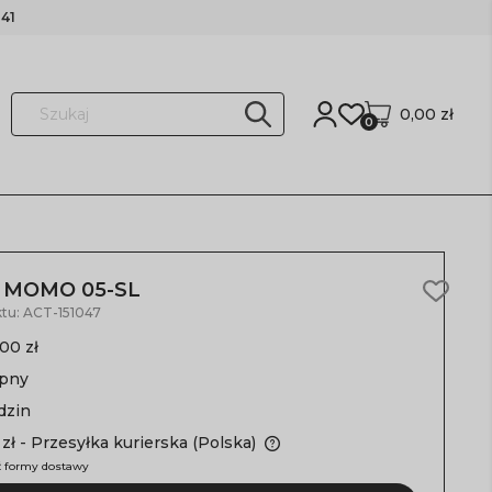
41
0,00 zł
0
e MOMO 05-SL
tu:
ACT-151047
00 zł
ępny
dzin
 zł
- Przesyłka kurierska
(Polska)
 formy dostawy