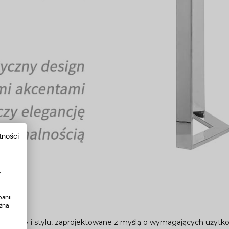
tności
y
e
anii
żna
prostoty i stylu, zaprojektowane z myślą o wymagających użytk