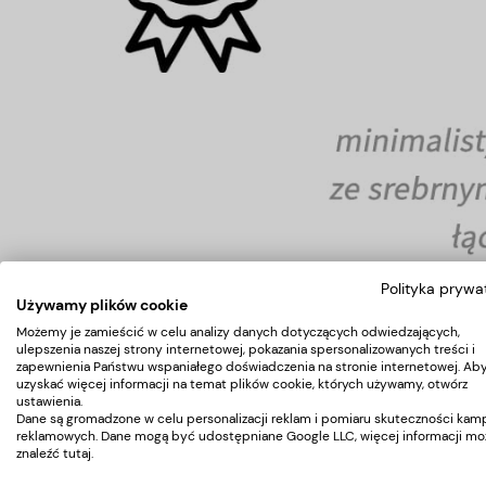
Polityka prywa
Używamy plików cookie
Możemy je zamieścić w celu analizy danych dotyczących odwiedzających,
ulepszenia naszej strony internetowej, pokazania spersonalizowanych treści i
zapewnienia Państwu wspaniałego doświadczenia na stronie internetowej. Ab
uzyskać więcej informacji na temat plików cookie, których używamy, otwórz
ustawienia.
Nowoczesne biurko kosmetyczn
Dane są gromadzone w celu personalizacji reklam i pomiaru skuteczności kamp
reklamowych. Dane mogą być udostępniane Google LLC, więcej informacji mo
znaleźć
tutaj
.
Biurko kosmetyczne Momo 05
to wyjątkowe połączenie 