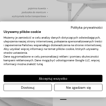
Polityka prywatności
Design dla wysokiej funkcjonalności
Używamy plików cookie
Możemy je zamieścić w celu analizy danych dotyczących odwiedzających,
Biurko składane to
niezbędny element wyposażenia
dla osób
ulepszenia naszej strony internetowej, pokazania spersonalizowanych treści
ceniących styl, ergonomiczne rozwiązania oraz funkcjonalność.
i zapewnienia Państwu wspaniałego doświadczenia na stronie internetowej.
Stelaż wykonano z trwałego aluminium, a ciekawie wyprofilowany
Aby uzyskać więcej informacji na temat plików cookie, których używamy,
blat z płyty laminowanej, dzięki czemu biurko jest
łatwe do
otwórz ustawienia.
utrzymania czystości
przy użyciu wilgotnej ściereczki.
Dane są gromadzone w celu personalizacji reklam i pomiaru skuteczności
kampanii reklamowych. Dane mogą być udostępniane Google LLC, więcej
Praktyczne kółka z możliwością blokady
zapewniają mobilność,
informacji można znaleźć
tutaj
.
pozwalając na swobodne przestawianie w zależności od potrzeb.
Wykończenie nadaje biurku
elegancki wygląd
, uprzyjemniając
pracę.
Akceptuj wszystko
Dostosuj
Nie zgadzam się