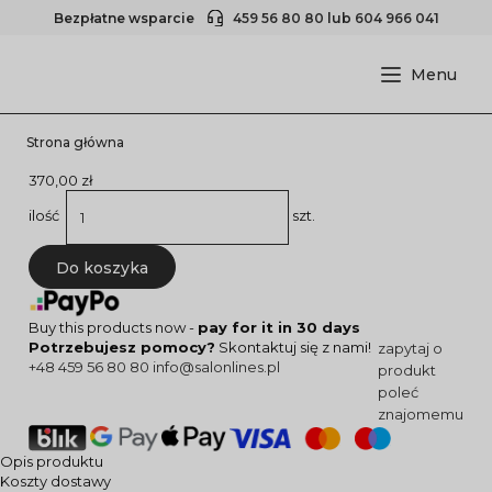
Bezpłatne wsparcie
459 56 80 80
lub
604 966 041
Strona główna
370,00 zł
ilość
szt.
Do koszyka
Buy this products now -
pay for it in 30 days
Potrzebujesz pomocy?
Skontaktuj się z nami!
zapytaj o
+48 459 56 80 80
info@salonlines.pl
produkt
poleć
znajomemu
Opis produktu
Koszty dostawy