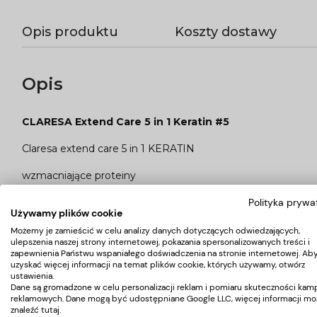
Opis produktu
Koszty dostawy
Opis
CLARESA Extend Care 5 in 1 Keratin #5
Claresa extend care 5 in 1 KERATIN
wzmacniające proteiny
nadaje wygląd naturalnego manicure
Polityka prywa
wyrównuje koloryt
Używamy plików cookie
możliwe przedłużenie paznokcia do 1 cm
Możemy je zamieścić w celu analizy danych dotyczących odwiedzających,
ulepszenia naszej strony internetowej, pokazania spersonalizowanych treści i
Sposób użycia:
zapewnienia Państwu wspaniałego doświadczenia na stronie internetowej. Ab
uzyskać więcej informacji na temat plików cookie, których używamy, otwórz
ustawienia.
Stosować jak standardową bazę hybrydową.
Dane są gromadzone w celu personalizacji reklam i pomiaru skuteczności kamp
reklamowych. Dane mogą być udostępniane Google LLC, więcej informacji mo
W zależności od stanu paznokcia, rozprowadzić 1 lub 2 wars
znaleźć
tutaj
.