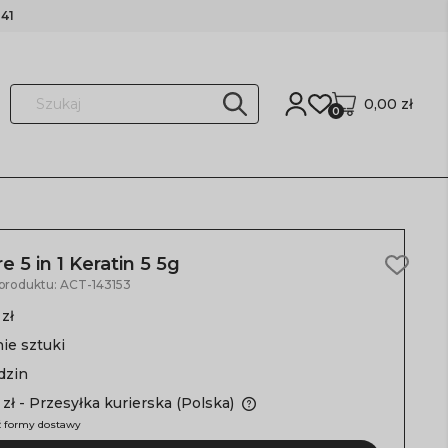
41
0,00 zł
0
5 in 1 Keratin 5 5g
 produktu:
ACT-143153
 zł
nie sztuki
dzin
 zł
- Przesyłka kurierska
(Polska)
 formy dostawy