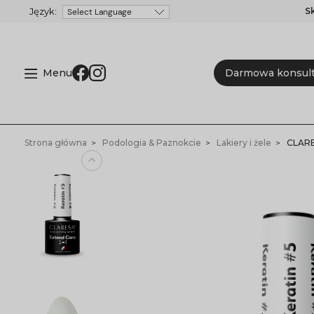
S
Powered by
Menu
Darmowa konsult
Strona główna
Podologia & Paznokcie
Lakiery i żele
CLARES