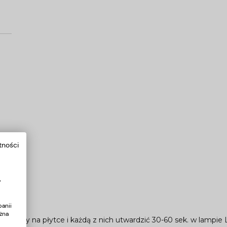
tności
y
anii
żna
twy bazy na płytce i każdą z nich utwardzić 30-60 sek. w lampie