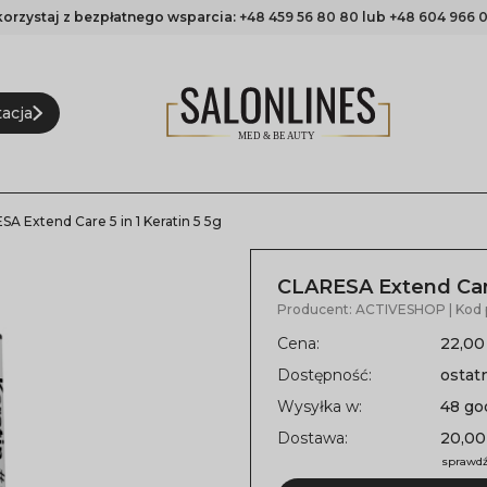
korzystaj z bezpłatnego wsparcia:
+48 459 56 80 80
lub
+48 604 966 0
acja
A Extend Care 5 in 1 Keratin 5 5g
CLARESA Extend Care 
Producent:
ACTIVESHOP
| Kod
Cena:
22,00
Dostępność:
ostat
Wysyłka w:
48 go
Dostawa:
20,00
sprawdź