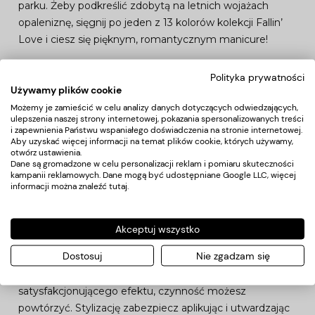
parku. Żeby podkreślić zdobytą na letnich wojażach
opaleniznę, sięgnij po jeden z 13 kolorów kolekcji Fallin’
Love i ciesz się pięknym, romantycznym manicure!
Polityka prywatności
Malinowy, zgaszony róż to odpowiedni opis koloru Fallin’
Używamy plików cookie
Love 1.
Możemy je zamieścić w celu analizy danych dotyczących odwiedzających,
ulepszenia naszej strony internetowej, pokazania spersonalizowanych treści
Jeśli lubisz subtelne stylizacje, ale jednocześnie chcesz
i zapewnienia Państwu wspaniałego doświadczenia na stronie internetowej.
Aby uzyskać więcej informacji na temat plików cookie, których używamy,
aby twoje paznokcie wyglądały „żywo”, sięgnij po
otwórz ustawienia.
zgaszony, malinowy róż koloru Fallin’ Love 1.
Dane są gromadzone w celu personalizacji reklam i pomiaru skuteczności
kampanii reklamowych. Dane mogą być udostępniane Google LLC, więcej
informacji można znaleźć
tutaj
.
STOSOWANIE
Akceptuj wszystko
Na wcześniej utwardzoną bazę hybrydową Claresa, nałóż
cienką warstwę kolorowego lakieru hybrydowego i
Dostosuj
Nie zgadzam się
utwardź go w lamie UV/LED. W celu osiągnięcia
satysfakcjonującego efektu, czynność możesz
powtórzyć. Stylizację zabezpiecz aplikując i utwardzając