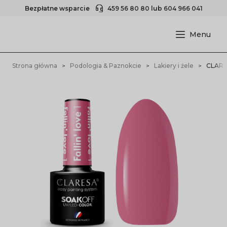
Bezpłatne wsparcie
459 56 80 80
lub
604 966 041
Strona główna
Podologia & Paznokcie
Lakiery i żele
CLARES