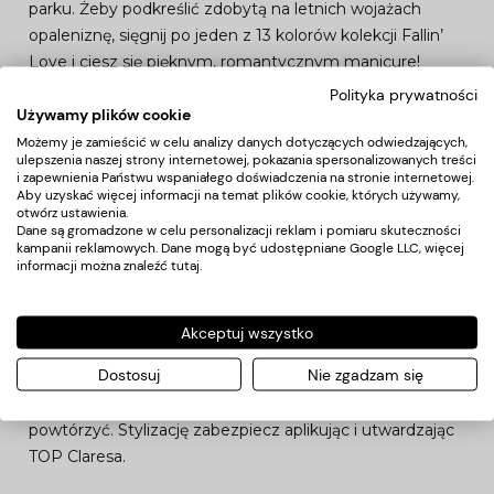
parku. Żeby podkreślić zdobytą na letnich wojażach
opaleniznę, sięgnij po jeden z 13 kolorów kolekcji Fallin’
Love i ciesz się pięknym, romantycznym manicure!
Polityka prywatności
Używamy plików cookie
Różowe złoto? Oczywiście!
Możemy je zamieścić w celu analizy danych dotyczących odwiedzających,
ulepszenia naszej strony internetowej, pokazania spersonalizowanych treści
Wybierz kolor Fallin’ Love 10 i twórz niesamowite
i zapewnienia Państwu wspaniałego doświadczenia na stronie internetowej.
Aby uzyskać więcej informacji na temat plików cookie, których używamy,
stylizacje stosując go jako odważny kolor bazowy, albo
otwórz ustawienia.
jako wzorzyste urozmaicenie spokojnych odcieni nude.
Dane są gromadzone w celu personalizacji reklam i pomiaru skuteczności
kampanii reklamowych. Dane mogą być udostępniane Google LLC, więcej
informacji można znaleźć
tutaj
.
STOSOWANIE
Na wcześniej utwardzoną bazę hybrydową Claresa, nałóż
Akceptuj wszystko
cienką warstwę kolorowego lakieru hybrydowego i
utwardź go w lamie UV/LED. W celu osiągnięcia
Dostosuj
Nie zgadzam się
satysfakcjonującego efektu, czynność możesz
powtórzyć. Stylizację zabezpiecz aplikując i utwardzając
TOP Claresa.