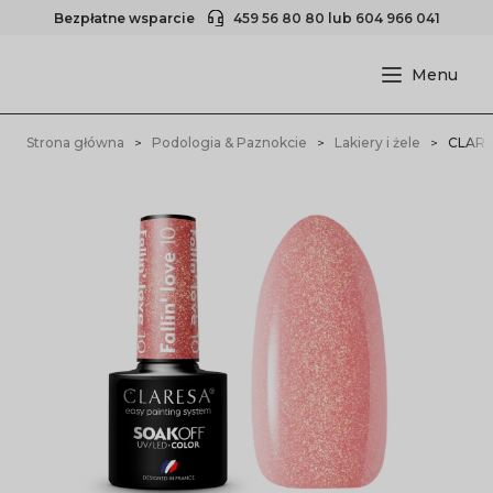
Bezpłatne wsparcie
459 56 80 80
lub
604 966 041
Strona główna
Podologia & Paznokcie
Lakiery i żele
CLARES