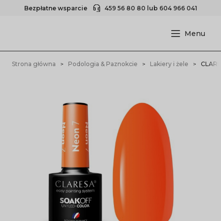
Bezpłatne wsparcie
459 56 80 80
lub
604 966 041
Strona główna
Podologia & Paznokcie
Lakiery i żele
CLARE