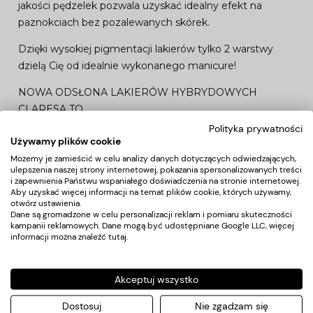
jakości pędzelek pozwala uzyskać idealny efekt na
paznokciach bez pozalewanych skórek.
Dzięki wysokiej pigmentacji lakierów tylko 2 warstwy
dzielą Cię od idealnie wykonanego manicure!
NOWA ODSŁONA LAKIERÓW HYBRYDOWYCH
CLARESA TO
Polityka prywatności
bezproblemowa aplikacja, bez zalewania skórek
Używamy plików cookie
intensywny połysk
Możemy je zamieścić w celu analizy danych dotyczących odwiedzających,
idealna, średnia gęstość
ulepszenia naszej strony internetowej, pokazania spersonalizowanych treści
i zapewnienia Państwu wspaniałego doświadczenia na stronie internetowej.
bezpieczny dla paznokci i dłoni
Aby uzyskać więcej informacji na temat plików cookie, których używamy,
trwałość nawet do 3 tygodni
otwórz ustawienia.
Dane są gromadzone w celu personalizacji reklam i pomiaru skuteczności
pojemność: 5 ml
kampanii reklamowych. Dane mogą być udostępniane Google LLC, więcej
informacji można znaleźć
tutaj
.
STOSOWANIE
Na wcześniej utwardzoną bazę hybrydową Claresa, nałóż
Akceptuj wszystko
cienką warstwę kolorowego lakieru hybrydowego i
Dostosuj
Nie zgadzam się
utwardź go w lamie UV/LED. W celu osiągnięcia