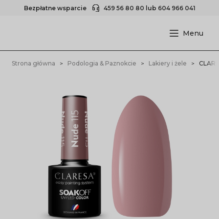
Bezpłatne wsparcie
459 56 80 80
lub
604 966 041
Strona główna
Podologia & Paznokcie
Lakiery i żele
CLARES