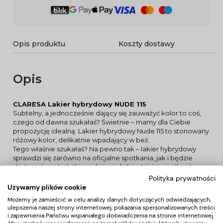
Opis produktu
Koszty dostawy
Opis
CLARESA Lakier hybrydowy NUDE 115
Subtelny, a jednocześnie dający się zauważyć kolor to coś,
czego od dawna szukałaś? Świetnie – mamy dla Ciebie
propozycję idealną. Lakier hybrydowy Nude 115 to stonowany
różowy kolor, delikatnie wpadający w beż.
Tego właśnie szukałaś? Na pewno tak – lakier hybrydowy
sprawdzi się zarówno na oficjalne spotkania, jak i będzie
doskonałym dodatkiem do innych, bardziej wymyślnych
stylizacjach paznokci – przekonaj się!
Polityka prywatności
Używamy plików cookie
NOWA ODSŁONA LAKIERÓW HYBRYDOWYCH CLARESA TO
Możemy je zamieścić w celu analizy danych dotyczących odwiedzających,
bezproblemowa aplikacja, bez zalewania skórek
ulepszenia naszej strony internetowej, pokazania spersonalizowanych treści
intensywny połysk
i zapewnienia Państwu wspaniałego doświadczenia na stronie internetowej.
idealna, średnia gęstość