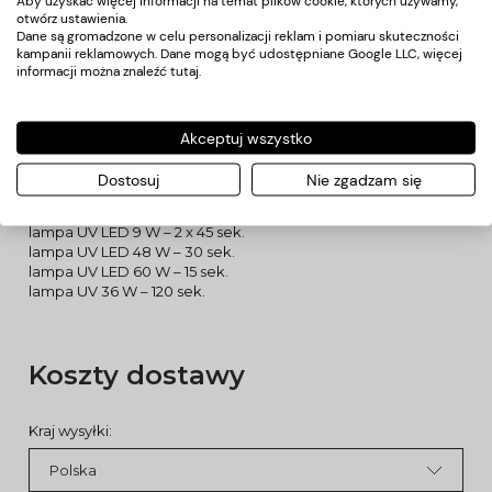
Aby uzyskać więcej informacji na temat plików cookie, których używamy,
bezpieczny dla paznokci i dłoni
otwórz ustawienia.
trwałość nawet do 3 tygodni
Dane są gromadzone w celu personalizacji reklam i pomiaru skuteczności
kampanii reklamowych. Dane mogą być udostępniane Google LLC, więcej
pojemność: 5 g
informacji można znaleźć
tutaj
.
STOSOWANIE
Na wcześniej utwardzoną bazę hybrydową Claresa, nałóż
cienką warstwę kolorowego lakieru hybrydowego i utwardź
go w lamie UV/LED. W celu osiągnięcia satysfakcjonującego
Akceptuj wszystko
efektu, czynność możesz powtórzyć. Stylizację zabezpiecz
aplikując i utwardzając TOP Claresa.
Dostosuj
Nie zgadzam się
CZAS UTWARDZANIA
lampa UV LED 6 W – 2 x 45 sek.
lampa UV LED 9 W – 2 x 45 sek.
lampa UV LED 48 W – 30 sek.
lampa UV LED 60 W – 15 sek.
lampa UV 36 W – 120 sek.
Koszty dostawy
Kraj wysyłki: