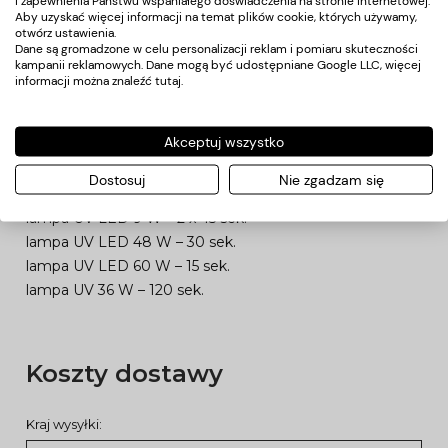
i zapewnienia Państwu wspaniałego doświadczenia na stronie internetowej.
Aby uzyskać więcej informacji na temat plików cookie, których używamy,
cienką warstwę kolorowego lakieru hybrydowego i
otwórz ustawienia.
utwardź go w lampie UV/LED. W celu osiągnięcia
Dane są gromadzone w celu personalizacji reklam i pomiaru skuteczności
kampanii reklamowych. Dane mogą być udostępniane Google LLC, więcej
satysfakcjonującego efektu, czynność możesz
informacji można znaleźć
tutaj
.
powtórzyć. Stylizację zabezpiecz aplikując i utwardzając
TOP Claresa.
Akceptuj wszystko
CZAS UTWARDZANIA
Dostosuj
Nie zgadzam się
lampa UV LED 6 W – 2 x 45 sek.
lampa UV LED 9 W – 2 x 45 sek.
lampa UV LED 48 W – 30 sek.
lampa UV LED 60 W – 15 sek.
lampa UV 36 W – 120 sek.
Koszty dostawy
Kraj wysyłki: