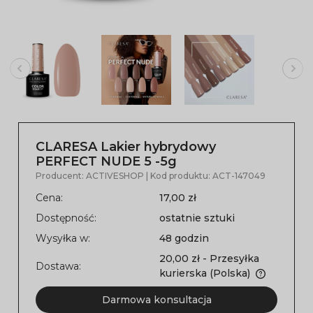
CLARESA Lakier hybrydowy
PERFECT NUDE 5 -5g
Producent:
ACTIVESHOP
| Kod produktu:
ACT-147049
Cena:
17,00 zł
Dostępność:
ostatnie sztuki
Wysyłka w:
48 godzin
20,00 zł
- Przesyłka
Dostawa:
kurierska
(Polska)
Darmowa konsultacja