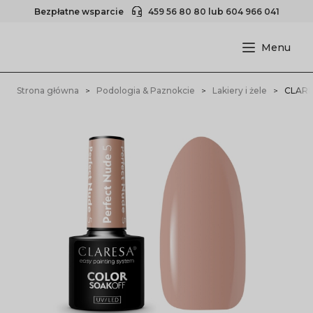
Bezpłatne wsparcie
459 56 80 80
lub
604 966 041
Strona główna
Podologia & Paznokcie
Lakiery i żele
CLARE