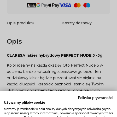
Opis produktu
Koszty dostawy
Opis
CLARESA lakier hybrydowy PERFECT NUDE 5 -5g
Kolor idealny na każdą okazję? Oto Perfect Nude 5 w
odcieniu bardzo naturalnego, piaskowego beżu. Ten
nudziakowy lakier będzie prezentował się pięknie na
każdej długości i kształcie paznokci i stanie się Twoim
ulubionym dodatkiem tego sezonu, dopełniającym
codzienny look!
Polityka prywatności
Używamy plików cookie
STOSOWANIE
Możemy je zamieścić w celu analizy danych dotyczących odwiedzających,
ulepszenia naszej strony internetowej, pokazania spersonalizowanych treści
Na wcześniej utwardzoną bazę hybrydową Claresa, nałóż