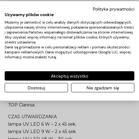
NOWA ODSŁONA LAKIERÓW HYBRYDOWYCH
Polityka prywatności
Używamy plików cookie
CLARESA TO
przyjemne chwile i emocje, dzięki którym poczujesz się
Możemy je zamieścić w celu analizy danych dotyczących odwiedzających,
ulepszenia naszej strony internetowej, pokazania spersonalizowanych treści
jakbyś tam była;
i zapewnienia Państwu wspaniałego doświadczenia na stronie internetowej.
palety kolorów idealnie do siebie pasujące;
Aby uzyskać więcej informacji na temat plików cookie, których używamy,
otwórz ustawienia.
new vibe, new style- ta sama jakość!
Dane są gromadzone w celu personalizacji reklam i pomiaru skuteczności
kampanii reklamowych. Dane mogą być udostępniane Google LLC, więcej
STOSOWANIE
informacji można znaleźć
tutaj
.
Na wcześniej utwardzoną bazę hybrydową Claresa, nałóż
cienką warstwę kolorowego lakieru hybrydowego i
Akceptuj wszystko
utwardź go w lamie UV/LED. W celu osiągnięcia
Dostosuj
Nie zgadzam się
satysfakcjonującego efektu, czynność możesz
powtórzyć. Stylizację zabezpiecz aplikując i utwardzając
TOP Claresa.
CZAS UTWARDZANIA
lampa UV LED 6 W – 2 x 45 sek.
lampa UV LED 9 W – 2 x 45 sek.