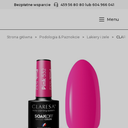
Bezpłatne wsparcie
459 56 80 80
lub
604 966 041
Strona główna
Podologia & Paznokcie
Lakiery i żele
CLARES