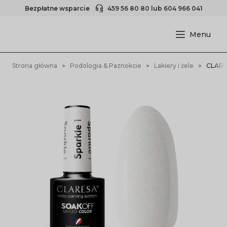
Bezpłatne wsparcie
459 56 80 80
lub
604 966 041
Strona główna
Podologia & Paznokcie
Lakiery i żele
CLARES