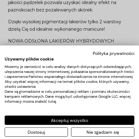
jakości pędzelek pozwala uzyskać idealny efekt na
paznokciach bez pozalewanych skórek.
Dzięki wysokiej pigmentacji lakierów tylko 2 warstwy
dzielą Cię od idealnie wykonanego manicure!
NOWA ODSŁONA LAKIERÓW HYBRYDOWYCH
CLARESA TO
Polityka prywatności
Używamy plików cookie
bezproblemowa aplikacja, bez zalewania skórek
Możemy je zamieścić w celu analizy danych dotyczących odwiedzających,
intensywny połysk
ulepszenia naszej strony internetowej, pokazania spersonalizowanych treści
idealna, średnia gęstość
i zapewnienia Państwu wspaniałego doświadczenia na stronie internetowej.
Aby uzyskać więcej informacji na temat plików cookie, których używamy,
bezpieczny dla paznokci i dłoni
otwórz ustawienia.
trwałość nawet do 3 tygodni
Dane są gromadzone w celu personalizacji reklam i pomiaru skuteczności
kampanii reklamowych. Dane mogą być udostępniane Google LLC, więcej
pojemność: 5 ml
informacji można znaleźć
tutaj
.
STOSOWANIE
Akceptuj wszystko
Na wcześniej utwardzoną bazę hybrydową Claresa, nałóż
cienką warstwę kolorowego lakieru hybrydowego i
Dostosuj
Nie zgadzam się
utwardź go w lamie UV/LED. W celu osiągnięcia