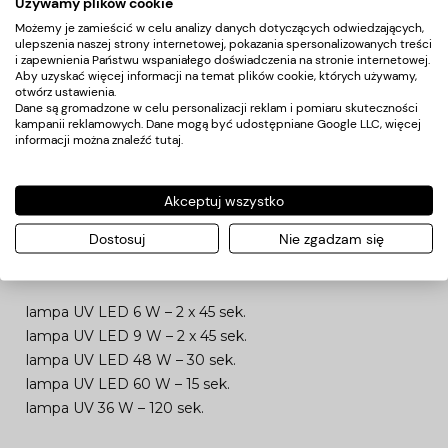
Używamy plików cookie
1. Nałóż na odtłuszczoną płytkę paznokcia jedną
Możemy je zamieścić w celu analizy danych dotyczących odwiedzających,
warstwę bazy i utwardź 120s w lampie UV / 30s w lampie
ulepszenia naszej strony internetowej, pokazania spersonalizowanych treści
i zapewnienia Państwu wspaniałego doświadczenia na stronie internetowej.
LED.
Aby uzyskać więcej informacji na temat plików cookie, których używamy,
otwórz ustawienia.
2. Następnie zaaplikuj na wysuszoną bazę pierwszą
Dane są gromadzone w celu personalizacji reklam i pomiaru skuteczności
kampanii reklamowych. Dane mogą być udostępniane Google LLC, więcej
warstwę kolorowego lakieru hybrydowego i utwardź
informacji można znaleźć
tutaj
.
120s w lampie UV / 30s w lampie LED (jeśli trzeba
powtórz czynność).
Akceptuj wszystko
3. Na zakończenie zaaplikuj jedną warstwę Top Matt No
wipe i utwardź 120s w lampie UV / 30s w lampie LED.
Dostosuj
Nie zgadzam się
CZAS UTWARDZANIA
lampa UV LED 6 W – 2 x 45 sek.
lampa UV LED 9 W – 2 x 45 sek.
lampa UV LED 48 W – 30 sek.
lampa UV LED 60 W – 15 sek.
lampa UV 36 W – 120 sek.