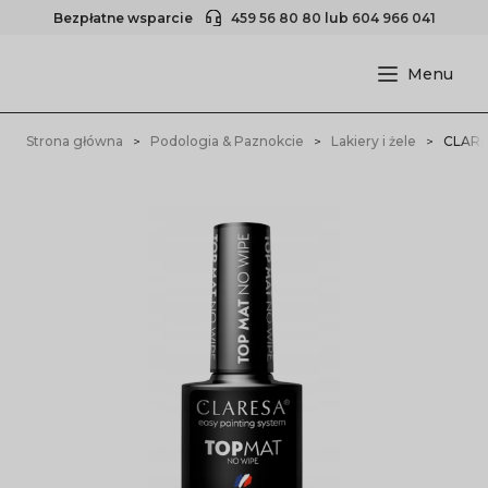
Bezpłatne wsparcie
459 56 80 80
lub
604 966 041
Strona główna
Podologia & Paznokcie
Lakiery i żele
CLARE