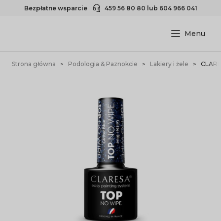
Bezpłatne wsparcie
459 56 80 80
lub
604 966 041
Strona główna
Podologia & Paznokcie
Lakiery i żele
CLARES