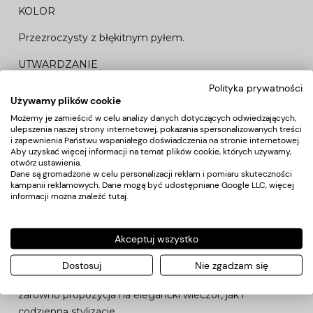
KOLOR
Przezroczysty z błękitnym pyłem.
UTWARDZANIE
Polityka prywatności
standardowe- UV/LED
Używamy plików cookie
Możemy je zamieścić w celu analizy danych dotyczących odwiedzających,
ulepszenia naszej strony internetowej, pokazania spersonalizowanych treści
i zapewnienia Państwu wspaniałego doświadczenia na stronie internetowej.
Top hybrydowy z błękitnym brokatowym pyłem
Aby uzyskać więcej informacji na temat plików cookie, których używamy,
otwórz ustawienia.
Dane są gromadzone w celu personalizacji reklam i pomiaru skuteczności
Średniogęsty, brokatowy top z błękitnymi drobinkami do
kampanii reklamowych. Dane mogą być udostępniane Google LLC, więcej
manicure hybrydowego to sposób na efektowne
informacji można znaleźć
tutaj
.
zdobienie paznokci w kilka chwil. Drobiny będa mienić się
zjawiskowo w różnego rodzaju świetle, efekt będzie
Akceptuj wszystko
oszałamiający. Sięgnij po Top no wipe glitter blue i
zachwycaj. Nałóż top na dowolny lakier hybrydowy i baw
Dostosuj
Nie zgadzam się
się kolorami. Stylizacja zakończona tym topem to
zarówno propozycja na elegancki wieczór, jak i
codzienną stylizacje.