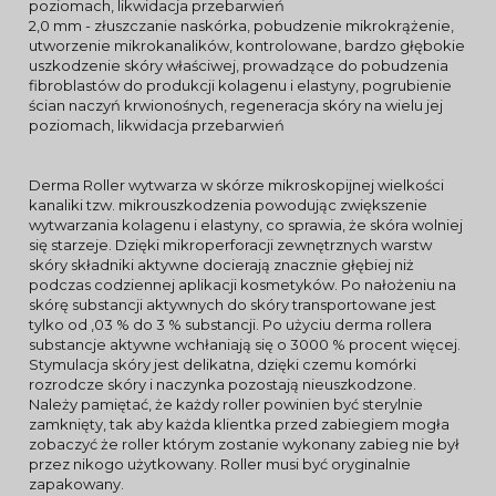
poziomach, likwidacja przebarwień
2,0 mm - złuszczanie naskórka, pobudzenie mikrokrążenie,
utworzenie mikrokanalików, kontrolowane, bardzo głębokie
uszkodzenie skóry właściwej, prowadzące do pobudzenia
fibroblastów do produkcji kolagenu i elastyny, pogrubienie
ścian naczyń krwionośnych, regeneracja skóry na wielu jej
poziomach, likwidacja przebarwień
Derma Roller wytwarza w skórze mikroskopijnej wielkości
kanaliki tzw. mikrouszkodzenia powodując zwiększenie
wytwarzania kolagenu i elastyny, co sprawia, że skóra wolniej
się starzeje. Dzięki mikroperforacji zewnętrznych warstw
skóry składniki aktywne docierają znacznie głębiej niż
podczas codziennej aplikacji kosmetyków. Po nałożeniu na
skórę substancji aktywnych do skóry transportowane jest
tylko od ,03 % do 3 % substancji. Po użyciu derma rollera
substancje aktywne wchłaniają się o 3000 % procent więcej.
Stymulacja skóry jest delikatna, dzięki czemu komórki
rozrodcze skóry i naczynka pozostają nieuszkodzone.
Należy pamiętać, że każdy roller powinien być sterylnie
zamknięty, tak aby każda klientka przed zabiegiem mogła
zobaczyć że roller którym zostanie wykonany zabieg nie był
przez nikogo użytkowany. Roller musi być oryginalnie
zapakowany.