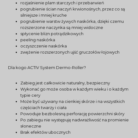
rozjaśnienie plam starczych i przebarwień
pogrubienie ścian naczyń krwionośnych, przez co są
silniejsze i mniej kruche
pogrubienie warstw żywych naskórka, dzięki czemu
rozszerzone naczynka są mniej widoczne
spłycenie blizn potrądzikowych
peeling naskórka
oczyszczenie naskórka
zwężenie rozszerzonych ujść gruczołów łojowych
Dla kogo ACTIV System Dermo-Roller?
Zabieg jest całkowicie naturalny, bezpieczny
Wykonać go może osoba w każdym wieku i o każdym
typie cery
Może być używany na cienkiej skórze i na wszystkich
częściach twarzy i ciała
Powoduje bezbolesną perforację powierzchni skóry
Po zabiegu nie występuję nadwrażliwość na promienie
słoneczne
Brak efektów ubocznych