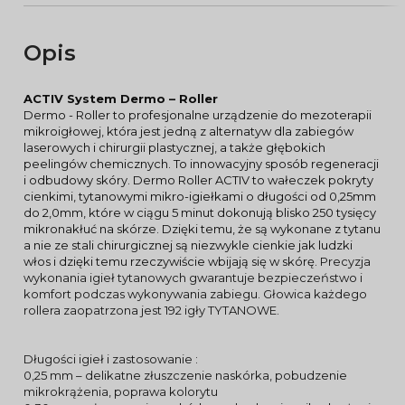
Opis
ACTIV System Dermo – Roller
Dermo - Roller to profesjonalne urządzenie do mezoterapii
mikroigłowej, która jest jedną z alternatyw dla zabiegów
laserowych i chirurgii plastycznej, a także głębokich
peelingów chemicznych. To innowacyjny sposób regeneracji
i odbudowy skóry. Dermo Roller ACTIV to wałeczek pokryty
cienkimi, tytanowymi mikro-igiełkami o długości od 0,25mm
do 2,0mm, które w ciągu 5 minut dokonują blisko 250 tysięcy
mikronakłuć na skórze. Dzięki temu, że są wykonane z tytanu
a nie ze stali chirurgicznej są niezwykle cienkie jak ludzki
włos i dzięki temu rzeczywiście wbijają się w skórę.
Precyzja
wykonania igieł tytanowych gwarantuje bezpieczeństwo i
komfort podczas wykonywania zabiegu. Głowica każdego
rollera zaopatrzona jest 192 igły TYTANOWE.
Długości igieł i zastosowanie :
0,25 mm – delikatne złuszczenie naskórka, pobudzenie
mikrokrążenia, poprawa kolorytu