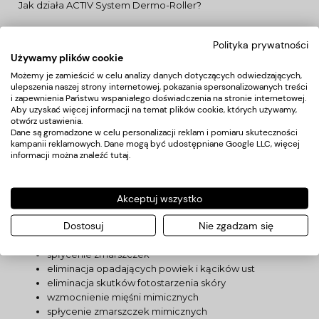
Jak działa ACTIV System Dermo-Roller?
zadaniem Derma Rollera jest usunięcie martwego
Polityka prywatności
naskórka i rozluźnienie połączeń między jego
Używamy plików cookie
komórkami
Możemy je zamieścić w celu analizy danych dotyczących odwiedzających,
pobudza żywe warstwy skóry
ulepszenia naszej strony internetowej, pokazania spersonalizowanych treści
i zapewnienia Państwu wspaniałego doświadczenia na stronie internetowej.
prowadzi do wzrostu przepływu krwi w skórze i
Aby uzyskać więcej informacji na temat plików cookie, których używamy,
pobudzeniu fibroblastów do syntezy kolagenu i
otwórz ustawienia.
elastyny
Dane są gromadzone w celu personalizacji reklam i pomiaru skuteczności
każdy kolejny zabieg stopniowo spłyca rozstępy, blizny
kampanii reklamowych. Dane mogą być udostępniane Google LLC, więcej
informacji można znaleźć
poprawia kontur twarzy
tutaj
.
poprawia jędrność i elastyczność skóry
Skutki działania ACTIV System Dermo- Rollera:
Akceptuj wszystko
Dostosuj
Nie zgadzam się
napięcia i elastyczności
spłycenie zmarszczek
eliminacja opadających powiek i kącików ust
eliminacja skutków fotostarzenia skóry
wzmocnienie mięśni mimicznych
spłycenie zmarszczek mimicznych