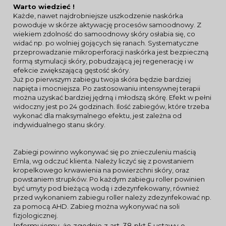
Warto wiedzieć !
Każde, nawet najdrobniejsze uszkodzenie naskórka
powoduje w skórze aktywację procesów samoodnowy. Z
wiekiem zdolność do samoodnowy skóry osłabia się, co
widać np. po wolniej gojących się ranach. Systematyczne
przeprowadzanie mikroperforacji naskórka jest bezpieczną
formą stymulacji skóry, pobudzającą jej regenerację i w
efekcie zwiększającą gęstość skóry.
Już po pierwszym zabiegu twoja skóra będzie bardziej
napięta i mocniejsza. Po zastosowaniu intensywnej terapii
można uzyskać bardziej jędrną i młodszą skórę. Efekt w pełni
widoczny jest po 24 godzinach. Ilość zabiegów, które trzeba
wykonać dla maksymalnego efektu, jest zależna od
indywidualnego stanu skóry.
Zabiegi powinno wykonywać się po znieczuleniu maścią
Emla, wg odczuć klienta. Należy liczyć się z powstaniem
kropelkowego krwawienia na powierzchni skóry, oraz
powstaniem strupków. Po każdym zabiegu roller powinien
być umyty pod bieżącą wodą i zdezynfekowany, również
przed wykonaniem zabiegu roller należy zdezynfekować np.
za pomocą AHD. Zabieg można wykonywać na soli
fizjologicznej.