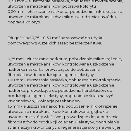
0,30 mm – złuszczenie naskórka, pobudzenie mikrokrażenia,
utworzenie mikrokanalików, poprawa kolorytu
0,50 mm – złuszczanie naskórka, pobudzenie mikrokrążenie,
utworzenie mikrokanalików, mikrouszkodzenia naskórka,
poprawa kolorytu
Długości od 0,25 – 0,50 można stosować do użytku
domowego wg wszelkich zasad bezpieczeństwa.
0,75 mm - złuszczanie naskórka, pobudzenie mikrokrążenie,
utworzenie mikrokanalików, kontrolowane uszkodzenie
naskórka naskórka, prowadzące do pobudzenia
fibroblastów do produkcji kolagenu i elastyny
1,00 mm - złuszczanie naskórka, pobudzenie mikrokrążenie,
utworzenie mikrokanalików, kontrolowane uszkodzenie
naskórka, prowadzące do pobudzenia fibroblastów do
produkcji kolagenu i elastyny, pogrubienie ścian naczyń
krwionośnych, likwidacja przebarwień
1,5 mm - złuszczanie naskórka, pobudzenie mikrokrążenie,
utworzenie mikrokanalików, kontrolowane, głębokie
uszkodzenie skóry właściwej, prowadzące do pobudzenia
fibroblastów do produkcji kolagenu i elastyny, pogrubienie
ścian naczyń krwionośnych, regenereacja skóry na wielu jej