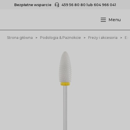
Bezpłatne wsparcie
459 56 80 80
lub
604 966 041
Strona główna
Podologia & Paznokcie
Frezy i akcesoria
Ex