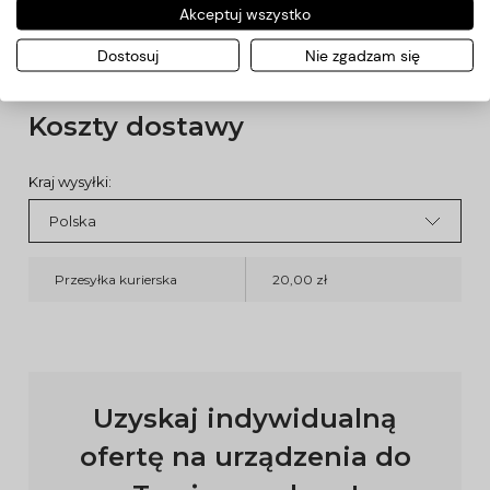
- ostrość / ziarnistość:
b.drobny (żółty)
Akceptuj wszystko
Kolorowy znacznik umieszczony na frezie wskazuje ostrość,
ziarnistość frezu (gradację)
Dostosuj
Nie zgadzam się
Koszty dostawy
Kraj wysyłki:
Przesyłka kurierska
20,00 zł
Uzyskaj indywidualną
ofertę na urządzenia do