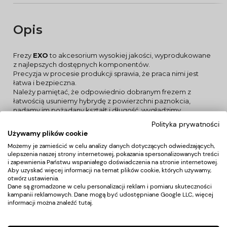
Opis
Frezy
EXO
to akcesorium wysokiej jakości, wyprodukowane
z najlepszych dostępnych komponentów.
Precyzja w procesie produkcji sprawia, że praca nimi jest
łatwa i bezpieczna.
Należy pamiętać, że odpowiednio dobranym frezem z
łatwością usuniemy hybrydę z powierzchni paznokcia,
nadamy im pożądany kształt i długość, wygładzimy
zrogowacenia oraz usuniemy szpecące skórki. Frez nie
Polityka prywatności
przenosi ciepła, więc nie powstaje nieprzyjemne uczucia
Używamy plików cookie
grzania.
Możemy je zamieścić w celu analizy danych dotyczących odwiedzających,
ZASTOSOWANIE:
ulepszenia naszej strony internetowej, pokazania spersonalizowanych treści
Frez owalny ceramiczny jest niezastąpiony do ściągania żelu i
i zapewnienia Państwu wspaniałego doświadczenia na stronie internetowej.
akrylu. Doskonale sprawdza się w pracy również przy pracy
Aby uzyskać więcej informacji na temat plików cookie, których używamy,
na paznokciach naturalnych, stanowczo przyspieszając
otwórz ustawienia.
zabieg bez szkody dla finalnego efektu estetycznego.
Dane są gromadzone w celu personalizacji reklam i pomiaru skuteczności
DANE TECHNICZNE:
kampanii reklamowych. Dane mogą być udostępniane Google LLC, więcej
- materiał:
tlenek cyrkonu
informacji można znaleźć
tutaj
.
- rozmiar:
L-14,5 mm, Ø6,0 mm
- kształt:
owal