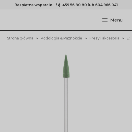
Bezpłatne wsparcie
459 56 80 80
lub
604 966 041
Strona główna
Podologia & Paznokcie
Frezy i akcesoria
Ex