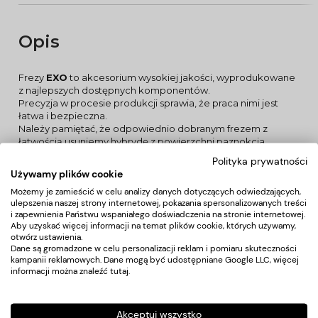
Opis
Frezy
EXO
to akcesorium wysokiej jakości, wyprodukowane
z najlepszych dostępnych komponentów.
Precyzja w procesie produkcji sprawia, że praca nimi jest
łatwa i bezpieczna.
Należy pamiętać, że odpowiednio dobranym frezem z
łatwością usuniemy hybrydę z powierzchni paznokcia,
nadamy im pożądany kształt i długość, wygładzimy
Polityka prywatności
zrogowacenia oraz usuniemy szpecące skórki. Frez nie
Używamy plików cookie
przenosi ciepła, więc nie powstaje nieprzyjemne uczucia
Możemy je zamieścić w celu analizy danych dotyczących odwiedzających,
grzania.
ulepszenia naszej strony internetowej, pokazania spersonalizowanych treści
ZASTOSOWANIE:
i zapewnienia Państwu wspaniałego doświadczenia na stronie internetowej.
Frez gumowy szlifujący, polerujący i nabłyszczający o
Aby uzyskać więcej informacji na temat plików cookie, których używamy,
drobnej ziarnistości. Można go zastosować do nabłyszczania
otwórz ustawienia.
paznokci naturalnych, akrylowych i żelowych. Oprócz
Dane są gromadzone w celu personalizacji reklam i pomiaru skuteczności
idealnemu nabłyszczeniu płytki paznokciowej delikatne
kampanii reklamowych. Dane mogą być udostępniane Google LLC, więcej
niweluje jej niedoskonałości.
informacji można znaleźć
tutaj
.
DANE TECHNICZNE:
- materiał:
guma
- rozmiar:
L 11,5 mm, Ø 4,0 mm
Akceptuj wszystko