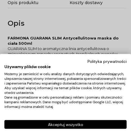
Opis produktu
Koszty dostawy
Opis
FARMONA GUARANA SLIM Antycellulitowa maska do
ciała 500ml
GUARANA SLIM to aromatyczna linia antycellulitowa o
zniewalającym zapachu soczystych, tropikalnych owoców.
Polecana dla osób z problemem cellulitu i nadmiernej ilości
Polityka prywatności
tkanki tłuszczowej, pragnących poprawić sylwetkę oraz w
Używamy plików cookie
celu zwiększenia jędrności i elastyczności skóry. Starannie
Możemy je zamieścić w celu analizy danych dotyczących odwiedzających,
dobrane składniki aktywne przyspieszają lipolizę i
ulepszenia naszej strony internetowej, pokazania spersonalizowanych treści
mikrokrążenie skóry, wspomagając usuwanie toksyn z
i zapewnienia Państwu wspaniałego doświadczenia na stronie internetowej.
organizmu. Przeznaczenie: zabieg antycellulitowy, cellulit
Aby uzyskać więcej informacji na temat plików cookie, których używamy,
wodny i/lub tłuszczowy, nadmierna ilość tkanki tłuszczowej,
otwórz ustawienia.
skóra wymagająca detoksykacji
Dane są gromadzone w celu personalizacji reklam i pomiaru skuteczności
EFEKTY: poprawienie jędrności, sprężystości skóry
kampanii reklamowych. Dane mogą być udostępniane Google LLC, więcej
wygładzenie naskórka, zmniejszenie cellulitu i tkanki
informacji można znaleźć
tutaj
.
tłuszczowej stymulacja lipolizy tłuszczów, przyspieszenie
usuwania toksyn odżywienie, nawilżenie, wyraźne
poprawienie wyglądu i kondycji skóry
Akceptuj wszystko