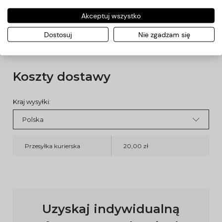
paznokciowej, odżywienie skóry, odbudowanie naturalnej
bariery ochronnej naskórka wyrównanie kolorytu paznokci,
Akceptuj wszystko
wygładzenie skóry dłoni i naskórka wokół paznokci
złagodzenie podrażnień i poprawienie funkcjonowania
Dostosuj
Nie zgadzam się
bariery naskórkowej
Koszty dostawy
Kraj wysyłki:
Przesyłka kurierska
20,00 zł
Uzyskaj indywidualną