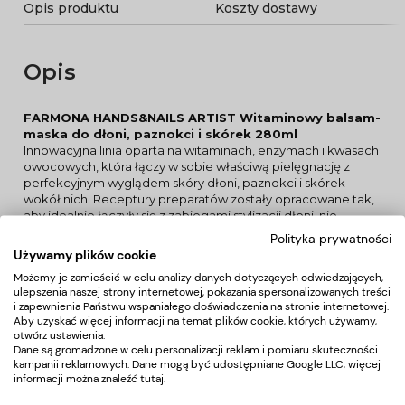
Opis produktu
Koszty dostawy
Opis
FARMONA HANDS&NAILS ARTIST Witaminowy balsam-
maska do dłoni, paznokci i skórek 280ml
Innowacyjna linia oparta na witaminach, enzymach i kwasach
owocowych, która łączy w sobie właściwą pielęgnację z
perfekcyjnym wyglądem skóry dłoni, paznokci i skórek
wokół nich. Receptury preparatów zostały opracowane tak,
aby idealnie łączyły się z zabiegami stylizacji dłoni, nie
zmieniając przy tym ich trwałości – tradycyjnym manicure,
Polityka prywatności
manicure hybrydowym, żelowym czy tytanowym. HANDS &
Używamy plików cookie
NAILS ARTIST witaminowy balsam - by dłonie były
Możemy je zamieścić w celu analizy danych dotyczących odwiedzających,
prawdziwym dziełem sztuki.
ulepszenia naszej strony internetowej, pokazania spersonalizowanych treści
PRZEZNACZENIE: profesjonalny manicure, suche skórki
i zapewnienia Państwu wspaniałego doświadczenia na stronie internetowej.
wokół paznokci, kruche i łamliwe paznokcie, płytka
Aby uzyskać więcej informacji na temat plików cookie, których używamy,
paznokciowa zniszczona zabiegami stylizacji paznokci, skóra
otwórz ustawienia.
dłoni narażona na niekorzystne działanie czynników
Dane są gromadzone w celu personalizacji reklam i pomiaru skuteczności
zewnętrznych, przesuszona i szorstka.
kampanii reklamowych. Dane mogą być udostępniane Google LLC, więcej
EFEKTY: zmiękczenie i nawilżenie bardzo zniszczonych i
informacji można znaleźć
tutaj
.
suchych skórek wokół paznokci wzmocnienie płytki