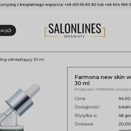
korzystaj z bezpłatnego wsparcia:
+48 459 56 80 80
lub
+48 604 966 0
acja
ling odmładzający 30 ml
Farmona new skin w
30 ml
Producent:
FARMONA
| Kod pr
Cena:
94,00
Dostępność:
średni
Wysyłka w:
48 go
Dostawa:
20,00
sprawdź