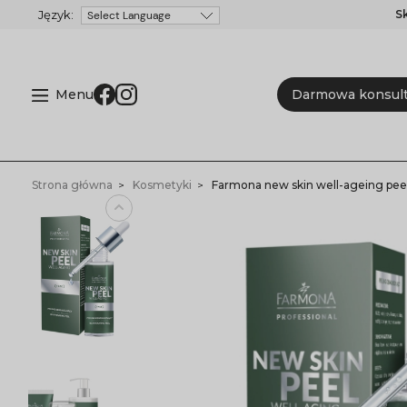
S
Powered by
Menu
Darmowa konsult
Strona główna
Kosmetyki
Farmona new skin well-ageing pee