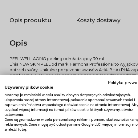
Opis produktu
Koszty dostawy
Opis
PEEL WELL-AGING peeling odmładzający 30 ml
Linia NEW SKIN PEEL od marki Farmona Professional to wyjątko
potrzeb skóry. Unikalne połączenie kwasów AHA, BHA i PHA zapew
oraz krem SPF50 idealnie dopełniają zabieg, łagodząc podrażni
PRZEZNACZENIE:
Polityka prywa
Każdy rodzaj skóry. Polecany dla skóry suchej, starzejącej się, z
Używamy plików cookie
Możemy je zamieścić w celu analizy danych dotyczących odwiedzających,
SKŁADNIKI AKTYWNE:
ulepszenia naszej strony internetowej, pokazania spersonalizowanych treści i
Kwas fitowy, kwas bursztynowy, kwas migdałowy, betaina, bioret
zapewnienia Państwu wspaniałego doświadczenia na stronie internetowej. Ab
uzyskać więcej informacji na temat plików cookie, których używamy, otwórz
EFEKTY:
ustawienia.
Oczyszcza skórę, zmniejsza wydzielanie sebum, wygładza drobn
Dane są gromadzone w celu personalizacji reklam i pomiaru skuteczności kamp
reklamowych. Dane mogą być udostępniane Google LLC, więcej informacji mo
redukuje przebarwienia, uelastycznia.
znaleźć
tutaj
.