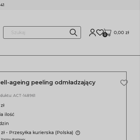
41
0,00 zł
0
ell-ageing peeling odmładzający
oduktu:
ACT-148961
 zł
a ilość
dzin
 zł
- Przesyłka kurierska
(Polska)
 formy dostawy