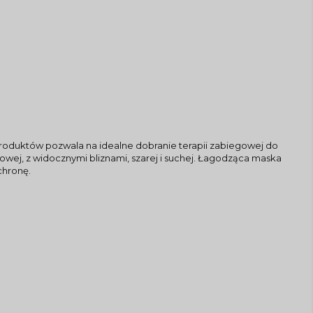
roduktów pozwala na idealne dobranie terapii zabiegowej do
owej, z widocznymi bliznami, szarej i suchej. Łagodząca maska
chronę.