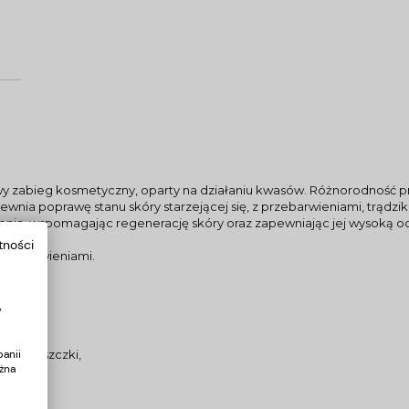
wy zabieg kosmetyczny, oparty na działaniu kwasów. Różnorodność p
nia poprawę stanu skóry starzejącej się, z przebarwieniami, trądzik
enia, wspomagając regenerację skóry oraz zapewniając jej wysoką o
tności
 przebarwieniami.
inol
y
e zmarszczki,
anii
żna