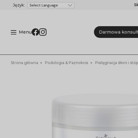
S
Powered by
Menu
Darmowa konsult
Strona główna
Podologia & Paznokcie
Pielęgnacja dłoni i stóp