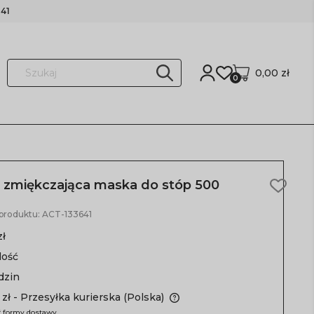
41
0,00 zł
0
 zmiękczająca maska do stóp 500
 produktu:
ACT-133641
zł
lość
dzin
 zł
- Przesyłka kurierska
(Polska)
 formy dostawy