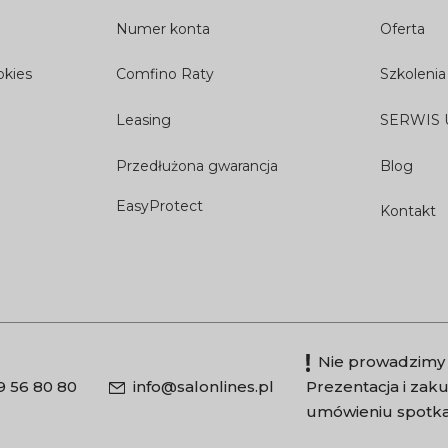
Numer konta
Oferta
okies
Comfino Raty
Szkolenia
Leasing
SERWIS
Przedłużona gwarancja
Blog
EasyProtect
Kontakt
Nie prowadzimy 
9 56 80 80
info@salonlines.pl
Prezentacja i za
umówieniu spotka