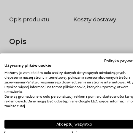
Opis produktu
Koszty dostawy
Opis
FARMONA NIVELAZIONE Zmiękczająca maska do stóp 50
Polityka prywa
NIVELZIONE to profesjonalna linia polecana do specjalistycznej
Używamy plików cookie
opuchnięcia. Dzięki odpowiednio dobranym składnikom aktywnym,
niwelują dolegliwości, ale również pozostawiają wrażenie „lekki
Możemy je zamieścić w celu analizy danych dotyczących odwiedzających,
ulepszenia naszej strony internetowej, pokazania spersonalizowanych treści i
Przeznaczenie: sucha, szorstka skóra stóp, ze skłonnością do
zapewnienia Państwu wspaniałego doświadczenia na stronie internetowej. Ab
EFEKTY: przyspieszenie regeneracji nawilżenie, zmiękczenie na
uzyskać więcej informacji na temat plików cookie, których używamy, otwórz
ustawienia.
Dane są gromadzone w celu personalizacji reklam i pomiaru skuteczności kamp
reklamowych. Dane mogą być udostępniane Google LLC, więcej informacji mo
Koszty dostawy
znaleźć
tutaj
.
Kraj wysyłki:
Akceptuj wszystko