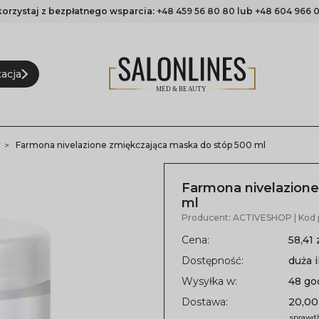
korzystaj z bezpłatnego wsparcia:
+48 459 56 80 80
lub
+48 604 966 0
acja
Farmona nivelazione zmiękczająca maska do stóp 500 ml
Farmona nivelazione
ml
Producent:
ACTIVESHOP
| Kod
Cena:
58,41 
Dostępność:
duża i
Wysyłka w:
48 go
Dostawa:
20,00
sprawdź