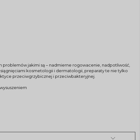
nych problemów jakimi są – nadmierne rogowacenie, nadpotliwość,
gnięciami kosmetologii i dermatologii, preparaty te nie tylko
aktyce przeciwgrzybicznej i przeciwbakteryjnej.
d wysuszeniem