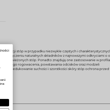
0ml
tności
 pielęgnacji stóp w przypadku niezwykle częstych i charakterystycz
 połączeniu naturalnych składników z najnowszymi odkryciami o osią
ch” i odświeżonych stóp. Ponadto znajdują one zastosowanie w profil
 nadmiernego rogowacenia, powstawania odcisków oraz modzeli
y
skórka zredukowanie suchości i szorstkości skóry stóp ochrona prze
anii
żna