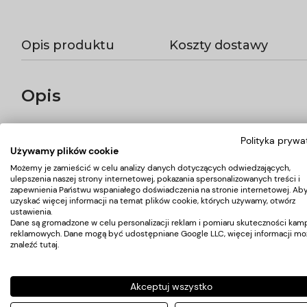
Opis produktu
Koszty dostawy
Opis
FARMONA PODOLOGIC HERBAL Regenerujący krem do st
Polityka prywa
Wysoka zawartość mocznika, obecność ekstraktów roślinnych i na
Używamy plików cookie
przeciwzapalne i bakteriobójcze. Przeznaczenie: bardzo sucha 
Działanie: optymalnie natłuszcza i głęboko nawilża skórę pozo
Możemy je zamieścić w celu analizy danych dotyczących odwiedzających,
ulepszenia naszej strony internetowej, pokazania spersonalizowanych treści i
EFEKTY: natłuszczenie głębokie nawilżenie skóry zregenerowa
zapewnienia Państwu wspaniałego doświadczenia na stronie internetowej. Ab
naskórka
uzyskać więcej informacji na temat plików cookie, których używamy, otwórz
ustawienia.
Dane są gromadzone w celu personalizacji reklam i pomiaru skuteczności kamp
reklamowych. Dane mogą być udostępniane Google LLC, więcej informacji mo
Koszty dostawy
znaleźć
tutaj
.
Kraj wysyłki:
Akceptuj wszystko