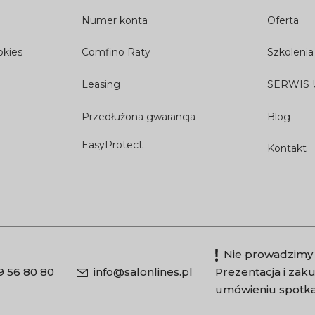
Numer konta
Oferta
okies
Comfino Raty
Szkolenia
Leasing
SERWIS
Przedłużona gwarancja
Blog
EasyProtect
Kontakt
Nie prowadzimy 
9 56 80 80
info@salonlines.pl
Prezentacja i za
umówieniu spotka