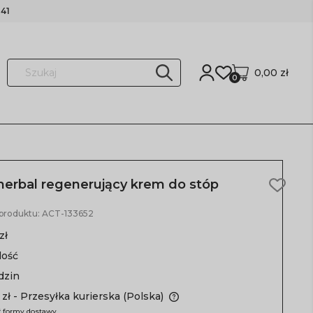
41
0,00 zł
0
erbal regenerujący krem do stóp
 produktu:
ACT-133652
zł
lość
dzin
 zł
- Przesyłka kurierska
(Polska)
 formy dostawy