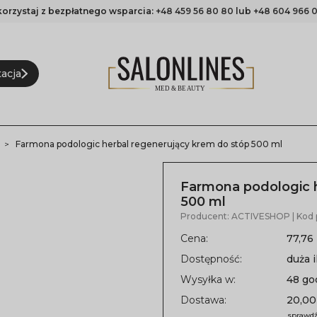
korzystaj z bezpłatnego wsparcia:
+48 459 56 80 80
lub
+48 604 966 0
acja
Farmona podologic herbal regenerujący krem do stóp 500 ml
Farmona podologic h
500 ml
Producent:
ACTIVESHOP
| Kod
Cena:
77,76 
Dostępność:
duża i
Wysyłka w:
48 go
Dostawa:
20,00
sprawdź