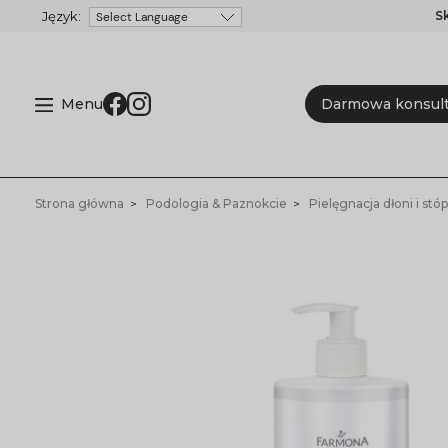
S
Powered by
Menu
Darmowa konsult
Strona główna
Podologia & Paznokcie
Pielęgnacja dłoni i stóp