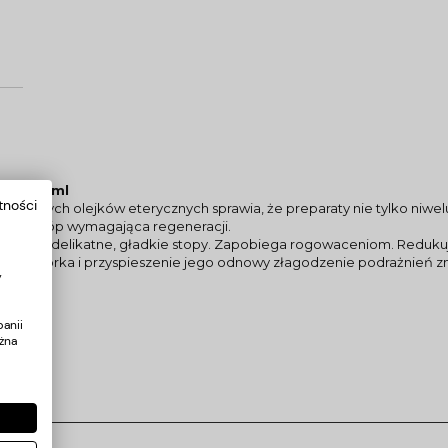
óp 500ml
tności
turalnych olejków eterycznych sprawia, że preparaty nie tylko niwelu
skóra stóp wymagająca regeneracji.
stawiając delikatne, gładkie stopy. Zapobiega rogowaceniom. Reduku
nie naskórka i przyspieszenie jego odnowy złagodzenie podrażnień
y
anii
żna