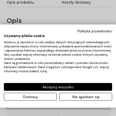
Opis produktu
Koszty dostawy
Opis
Polityka prywatności
PURE ICON Peeling enzymatyczno-mechaniczny
Używamy plików cookie
200ml
Możemy je zamieścić w celu analizy danych dotyczących odwiedzających,
Dzięki połączeniu dwóch rodzajów eksfoliacji dokładnie
ulepszenia naszej strony internetowej, pokazania spersonalizowanych treści
oczyszcza skórę. Usuwa zanieczyszczenia, martwy naskórek i
i zapewnienia Państwu wspaniałego doświadczenia na stronie internetowej.
nadmiar sebum. Idealnie złuszcza i odświeża. Zawiera
Aby uzyskać więcej informacji na temat plików cookie, których używamy,
papainę, ficynę, bromelainę, witaminę E oraz ekstrakt z alg.
otwórz ustawienia.
Nadaje się do każdego rodzaju skóry.
Dane są gromadzone w celu personalizacji reklam i pomiaru skuteczności
kampanii reklamowych. Dane mogą być udostępniane Google LLC, więcej
informacji można znaleźć
tutaj
.
Koszty dostawy
Akceptuj wszystko
Kraj wysyłki:
Dostosuj
Nie zgadzam się