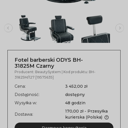
Fotel barberski ODYS BH-
31825M Czarny
Producent:
BeautySystem
| Kod produktu:
BH-
31825M/127 [19575635]
Cena:
3 452,00 zł
Dostępność:
dostępny
Wysyłka w:
48 godzin
170,00 zł
- Przesyłka
Dostawa:
kurierska
(Polska)