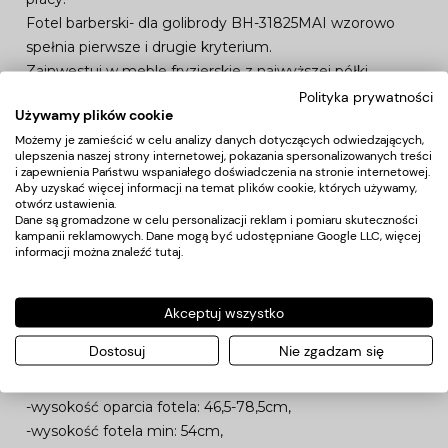
Fotel barberski- dla golibrody BH-31825MAI wzorowo
spełnia pierwsze i drugie kryterium.
Zainwestuj w meble fryzjerskie z najwyższej półki.
Polityka prywatności
Używamy plików cookie
Sprawdź szczegóły i obejrzyj zdjęcia:
Możemy je zamieścić w celu analizy danych dotyczących odwiedzających,
ulepszenia naszej strony internetowej, pokazania spersonalizowanych treści
Hydrauliczna regulacja wysokości.
i zapewnienia Państwu wspaniałego doświadczenia na stronie internetowej.
Aby uzyskać więcej informacji na temat plików cookie, których używamy,
Ruchomy regulowany podnóżek.
otwórz ustawienia.
Ruchome regulowane podparcie pleców.
Dane są gromadzone w celu personalizacji reklam i pomiaru skuteczności
kampanii reklamowych. Dane mogą być udostępniane Google LLC, więcej
Wyjmowany zagłówek.
informacji można znaleźć
tutaj
.
Chromowana podstawa.
Obicie wykonane z wysokiej jakości skóry ekologicznej.
Akceptuj wszystko
Wymiary:
Dostosuj
Nie zgadzam się
-szerokość siedziska: 53,5cm,
-głębokość siedziska: 50cm,
-wysokość oparcia fotela: 46,5-78,5cm,
-wysokość fotela min: 54cm,