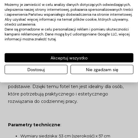
komponuje się z różnorodnymi aranżacjami wnętrz. Jego
Możemy je zamieścić w celu analizy danych dotyczących odwiedzających,
stonowany design sprawia, że jest to idealny wybór
ulepszenia naszej strony internetowej, pokazania spersonalizowanych treści
i zapewnienia Państwu wspaniałego doświadczenia na stronie internetowej.
zarówno do nowoczesnych, jak i klasycznych przestrzeni
Aby uzyskać więcej informacji na temat plików cookie, których używamy,
biurowych. Konstrukcja fotela, oparta na solidnej ramie,
otwórz ustawienia.
Dane są gromadzone w celu personalizacji reklam i pomiaru skuteczności
gwarantuje stabilność i trwałość, co sprawia, że fotel ten
kampanii reklamowych. Dane mogą być udostępniane Google LLC, więcej
będzie służył przez wiele lat.
informacji można znaleźć
tutaj
.
Łatwość użytkowania
Akceptuj wszystko
Dostosuj
Nie zgadzam się
Fotel BX-5096 jest łatwy w użytkowaniu, a jego
mobilność zapewniają kółka zamontowane na stabilnej
podstawie. Dzięki temu fotel ten jest idealny dla osób,
które potrzebują praktycznego i estetycznego
rozwiązania do codziennej pracy.
Parametry techniczne
:
Wymiary siedziska: 53 cm (szerokość) x 57 cm