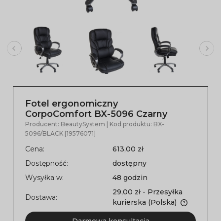
Fotel ergonomiczny
CorpoComfort BX-5096 Czarny
Producent:
BeautySystem
| Kod produktu:
BX-
5096/BLACK [19576071]
Cena:
613,00 zł
Dostępność:
dostępny
Wysyłka w:
48 godzin
29,00 zł
- Przesyłka
Dostawa:
kurierska
(Polska)