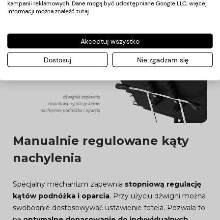
kampanii reklamowych. Dane mogą być udostępniane Google LLC, więcej
zarówno podczas zabiegów na twarz, jak i tych
informacji można znaleźć
tutaj
.
przeprowadzanych na plecach
.
Akceptuj wszystko
Dostosuj
Nie zgadzam się
Manualnie regulowane kąty
nachylenia
Specjalny mechanizm zapewnia
stopniową regulację
kątów podnóżka i oparcia
. Przy użyciu dźwigni można
swobodnie dostosowywać ustawienie fotela. Pozwala to
na
optymalne dopasowanie do indywidualnych