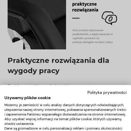
Praktyczne rozwiązania dla
wygody pracy
Stabilne, miękkie podłokietniki gwarantują
Polityka prywatności
użytkownikowi
odpowiednie podparcie
. Elementy te,
Używamy plików cookie
dzielone w połowie, są ruchome, dlatego
dobrze
Możemy je zamieścić w celu analizy danych dotyczących odwiedzających,
układają się przy zmianach pozycji oparcia
, a
ulepszenia naszej strony internetowej, pokazania spersonalizowanych treści
dodatkowo mogą być w łatwy sposób zdjęte.
Ukryty
i zapewnienia Państwu wspaniałego doświadczenia na stronie internetowej.
Aby uzyskać więcej informacji na temat plików cookie, których używamy,
pod odpowiednio wyprofilowaną poduszką otwór
w
otwórz ustawienia.
zagłówku sprawia, że fotel doskonale sprawdza się
Dane są gromadzone w celu personalizacji reklam i pomiaru skuteczności