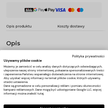
Opis produktu
Koszty dostawy
Opis
FOTEL KOSMETYCZNY ELEKTRYCZNY AZZURRO 708B
Polityka prywatności
EXCLUSIVE
Używamy plików cookie
Wyjątkowy fotel kosmetyczny elektryczny idealnie nadający
Możemy je zamieścić w celu analizy danych dotyczących odwiedzających,
się do gabinetów kosmetycznych oraz salonów SPA. Dzięki
ulepszenia naszej strony internetowej, pokazania spersonalizowanych treści
niezależnym silnikom umożliwia
regulację fotela w 3
i zapewnienia Państwu wspaniałego doświadczenia na stronie internetowej.
płaszczyznach
za pomocą pilota i przełaczników
Aby uzyskać więcej informacji na temat plików cookie, których używamy,
nożnych
dając możliwość komfortowego przeprowadzenia
otwórz ustawienia.
Dane są gromadzone w celu personalizacji reklam i pomiaru skuteczności
zabiegów na twarz oraz ciało. Używając pilota możemy
kampanii reklamowych. Dane mogą być udostępniane Google LLC, więcej
korzystać z zaprogramowanych ustawień oraz uruchamiać
informacji można znaleźć
tutaj
.
funkcję HOT czyli podgrzewanie oraz pompowanie oparcia.
W fotelu została zastosowana tapicerka perforowana
niespotykana w innych fotelach oraz kolorowe
podswietlenie LED podstawy.