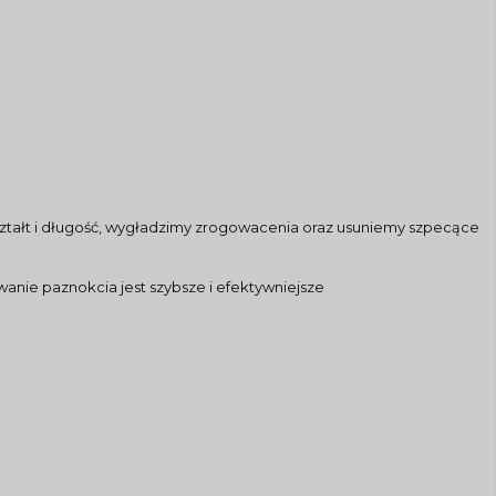
ztałt i długość, wygładzimy zrogowacenia oraz usuniemy szpecące
wanie paznokcia jest szybsze i efektywniejsze