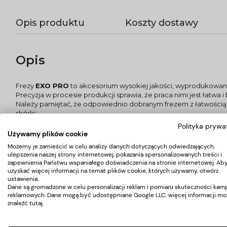
Opis produktu
Koszty dostawy
Opis
Frezy
EXO PRO
to akcesorium wysokiej jakości, wyprodukowa
Precyzja w procesie produkcji sprawia, że praca nimi jest łatwa 
Należy pamiętać, że odpowiednio dobranym frezem z łatwością
skórki.
ZASTOSOWANIE:
Polityka prywa
Frez diamentowy walec w szybki sposób ścienia długie płytki paz
Używamy plików cookie
DANE TECHNICZNE:
Możemy je zamieścić w celu analizy danych dotyczących odwiedzających,
- materiał:
stal nierdzewna z nasypem diamentowym
ulepszenia naszej strony internetowej, pokazania spersonalizowanych treści i
- rozmiar:
L-13,0 mm, Ø6,0 mm
zapewnienia Państwu wspaniałego doświadczenia na stronie internetowej. Ab
- kształt:
walec
uzyskać więcej informacji na temat plików cookie, których używamy, otwórz
- ostrość / ziarnistość:
średnia (niebieski)
ustawienia.
Kolorowy znacznik umieszczony na frezie wskazuje ostrość, ziarni
Dane są gromadzone w celu personalizacji reklam i pomiaru skuteczności kamp
reklamowych. Dane mogą być udostępniane Google LLC, więcej informacji mo
znaleźć
tutaj
.
Koszty dostawy