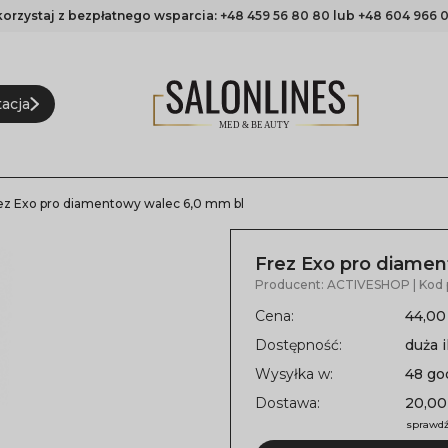
korzystaj z bezpłatnego wsparcia:
+48 459 56 80 80
lub
+48 604 966 0
acja
ez Exo pro diamentowy walec 6,0 mm bl
Frez Exo pro diame
Producent:
ACTIVESHOP
| Kod
Cena:
44,00
Dostępność:
duża i
Wysyłka w:
48 go
Dostawa:
20,00
sprawdź