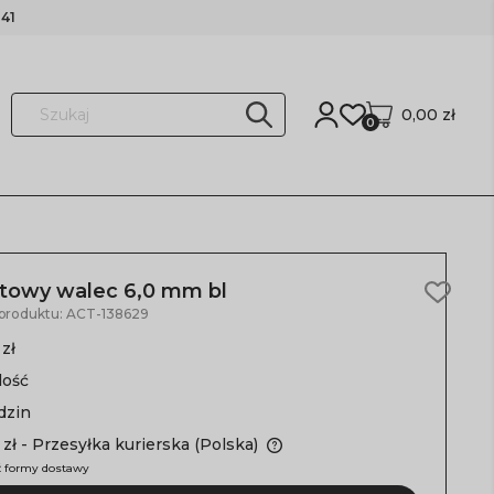
41
0,00 zł
0
ntowy walec 6,0 mm bl
 produktu:
ACT-138629
 zł
lość
dzin
 zł
- Przesyłka kurierska
(Polska)
 formy dostawy