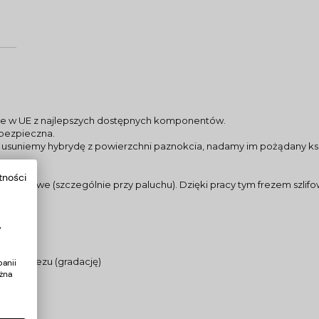
ne w UE z najlepszych dostępnych komponentów.
i bezpieczna.
 usuniemy hybrydę z powierzchni paznokcia, nadamy im pożądany ks
tności
nokciowe (szczególnie przy paluchu). Dzięki pracy tym frezem szlifo
y
stość frezu (gradację)
anii
żna