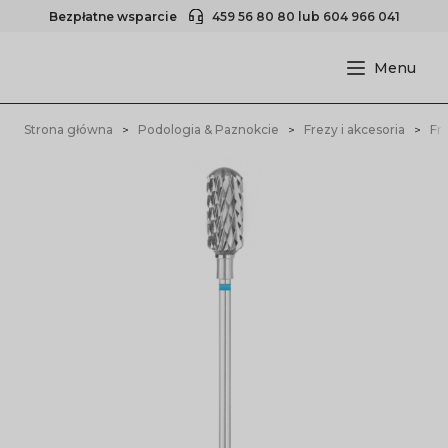
Bezpłatne wsparcie
459 56 80 80
lub
604 966 041
Strona główna
Podologia & Paznokcie
Frezy i akcesoria
Fr