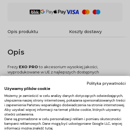
Opis produktu
Koszty dostawy
Opis
Frezy
EXO PRO
to akcesorium wysokiej jakości,
wyprodukowane w UE z najlepszych dostępnych
komponentów.
Precyzja w procesie produkcji sprawia, że praca nimi jest
Polityka prywatności
łatwa i bezpieczna.
Używamy plików cookie
Należy pamiętać, że odpowiednio dobranym frezem z
Możemy je zamieścić w celu analizy danych dotyczących odwiedzających,
łatwością usuniemy hybrydę z powierzchni paznokcia,
ulepszenia naszej strony internetowej, pokazania spersonalizowanych treści
nadamy im pożądany kształt i długość, wygładzimy
i zapewnienia Państwu wspaniałego doświadczenia na stronie internetowej.
zrogowacenia oraz usuniemy szpecące skórki.
Aby uzyskać więcej informacji na temat plików cookie, których używamy,
ZASTOSOWANIE:
otwórz ustawienia.
Dane są gromadzone w celu personalizacji reklam i pomiaru skuteczności
Frez zaokrąglony walec z weglika spiekanego pozwala na
kampanii reklamowych. Dane mogą być udostępniane Google LLC, więcej
bardzo wydajne i szybkie szlifowanie wszystkich rodzajów
informacji można znaleźć
tutaj
.
materiału. Ostrza ułożone są w systemie krzyżowym.