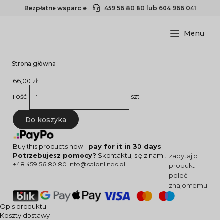
Bezpłatne wsparcie
459 56 80 80
lub
604 966 041
Strona główna
66,00 zł
ilość
szt.
Do koszyka
Buy this products now -
pay for it in 30 days
Potrzebujesz pomocy?
Skontaktuj się z nami!
zapytaj o
+48 459 56 80 80
info@salonlines.pl
produkt
poleć
znajomemu
Opis produktu
Koszty dostawy