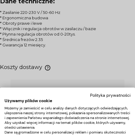
Dane techniczne:
* Zasilanie 220-230 V / 50-60 Hz
* Ergonomiczna budowa
* Obroty prawe i lewe
* Włącznik i regulacja obrotów w zasilaczu / bazie
* Płynna regulacja obrotów od 0-20tys.
* Średnica frezów 2.35
* Gwarancja 12 miesięcy.
Koszty dostawy
Uzyskaj indywidualną
Polityka prywatności
Używamy plików cookie
ofertę na urządzenia do
Możemy je zamieścić w celu analizy danych dotyczących odwiedzających,
Twojego salonu!
ulepszenia naszej strony internetowej, pokazania spersonalizowanych treści
i zapewnienia Państwu wspaniałego doświadczenia na stronie internetowej.
Nasz doradca skontaktuje się z Tobą w ciągu
Aby uzyskać więcej informacji na temat plików cookie, których używamy,
otwórz ustawienia.
24h
Dane są gromadzone w celu personalizacji reklam i pomiaru skuteczności