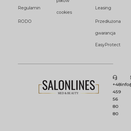
plików
Regulamin
Leasing
cookies
RODO
Przedłużona
gwarancja
EasyProtect
+48
info
459
56
80
80