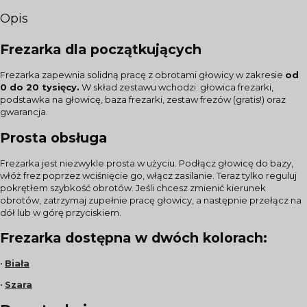
Opis
Frezarka dla początkujących
Frezarka zapewnia solidną pracę z obrotami głowicy w zakresie
od
0 do 20 tysięcy.
W skład zestawu wchodzi: głowica frezarki,
podstawka na głowicę, baza frezarki, zestaw frezów (gratis!) oraz
gwarancja.
Prosta obsługa
Frezarka jest niezwykle prosta w użyciu. Podłącz głowicę do bazy,
włóż frez poprzez wciśnięcie go, włącz zasilanie. Teraz tylko reguluj
pokrętłem szybkość obrotów. Jeśli chcesz zmienić kierunek
obrotów, zatrzymaj zupełnie pracę głowicy, a następnie przełącz na
dół lub w górę przyciskiem.
Frezarka dostępna w dwóch kolorach:
•
Biała
•
Szara