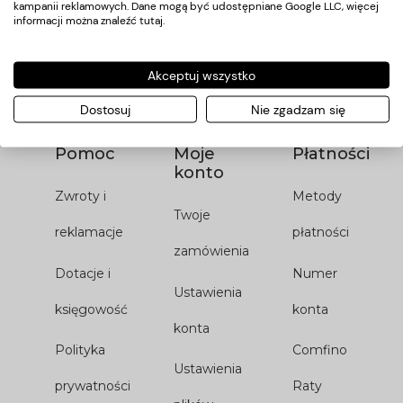
kampanii reklamowych. Dane mogą być udostępniane Google LLC, więcej
informacji można znaleźć
tutaj
.
*Podając swój adres email wyrażasz zgodę na naszą
politykę
prywatności
Akceptuj wszystko
Dostosuj
Nie zgadzam się
Pomoc
Moje
Płatności
konto
Zwroty i
Metody
Twoje
reklamacje
płatności
zamówienia
Dotacje i
Numer
Ustawienia
księgowość
konta
konta
Polityka
Comfino
Ustawienia
prywatności
Raty